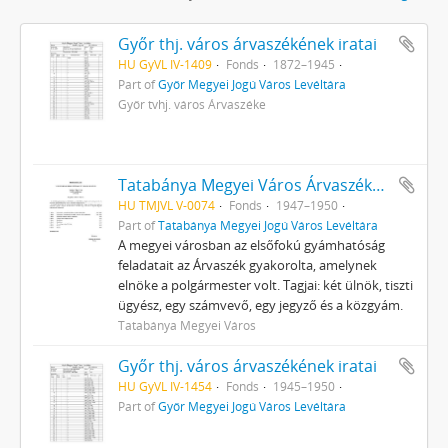
Győr thj. város árvaszékének iratai
HU GyVL IV-1409
Fonds
1872–1945
Part of
Győr Megyei Jogú Város Levéltára
Győr tvhj. város Árvaszéke
Tatabánya Megyei Város Árvaszékének iratai
HU TMJVL V-0074
Fonds
1947–1950
Part of
Tatabánya Megyei Jogú Város Levéltára
A megyei városban az elsőfokú gyámhatóság
feladatait az Árvaszék gyakorolta, amelynek
elnöke a polgármester volt. Tagjai: két ülnök, tiszti
ügyész, egy számvevő, egy jegyző és a közgyám.
Tatabánya Megyei Város
Győr thj. város árvaszékének iratai
HU GyVL IV-1454
Fonds
1945–1950
Part of
Győr Megyei Jogú Város Levéltára