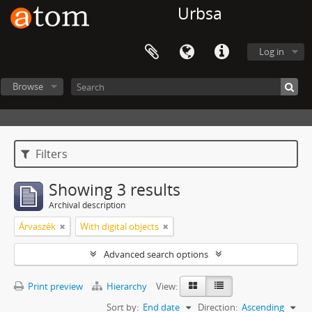
Urbsa
Log in
Browse
Filters
Showing 3 results
Archival description
Árvaszék
With digital objects
Advanced search options
Print preview
Hierarchy
View:
Sort by:
End date
Direction:
Ascending