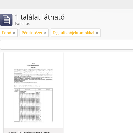
1 találat látható
Iratleírás
Fond
Pénzintézet
Digitális objektumokkal
A Váci Takarékpénztár iratai