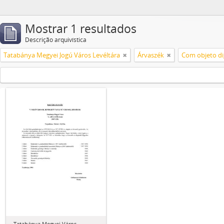
Mostrar 1 resultados
Descrição arquivística
Tatabánya Megyei Jogú Város Levéltára
Árvaszék
Com objeto dig
Tatabánya Megyei Város