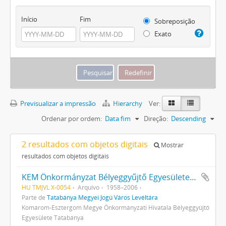
Início
Fim
Sobreposição
Exato
Previsualizar a impressão
Hierarchy
Ver:
Ordenar por ordem:
Data fim
Direção:
Descending
2 resultados com objetos digitais
Mostrar
resultados com objetos digitais
KEM Önkormányzat Bélyeggyűjtő Egyesülete, Tatabánya
HU TMJVL X-0054
Arquivo
1958–2006
Parte de
Tatabánya Megyei Jogú Város Levéltára
Komárom-Esztergom Megye Önkormányzati Hivatala Bélyeggyűjtő
Egyesülete Tatabánya