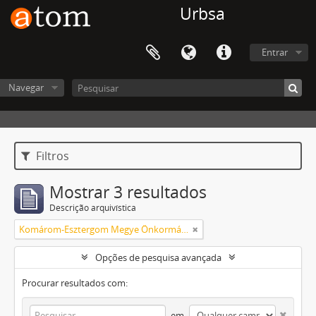
Urbsa
Entrar
Navegar
Filtros
Mostrar 3 resultados
Descrição arquivística
Komárom-Esztergom Megye Önkormányzati Hivatala Bélyeggyűjtő Egyesülete Tatabánya
Opções de pesquisa avançada
Procurar resultados com:
em