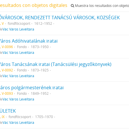
resultados con objetos digitales
Muestra los resultados con objeto
VÁROSOK, RENDEZETT TANÁCSÚ VÁROSOK, KÖZSÉGEK
L V
fondfőcsoport
1612–1952
de
Vác Város Levéltára
Város Adóhivatalának iratai
L V-0096
Fondo
1873–1950
de
Vác Város Levéltára
Város Tanácsának iratai (Tanácsülési jegyzőkönyvek)
L V-0092
Fondo
1873–1925
de
Vác Város Levéltára
város polgármesterének iratai
L V-0093
Fondo
1849–1952
de
Vác Város Levéltára
ÜLETEK
 IX
fondfőcsoport
1705–1970
de
Vác Város Levéltára