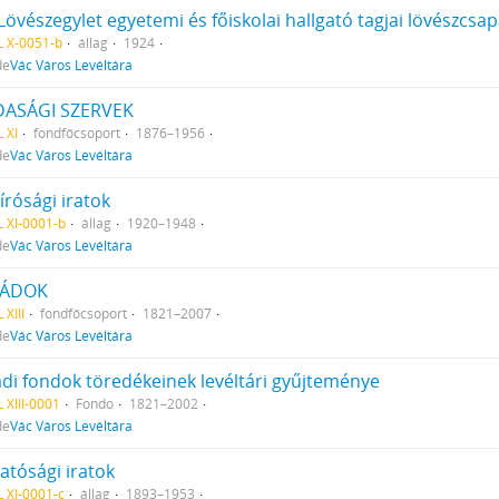
Lövészegylet egyetemi és főiskolai hallgató tagjai lövészcsap
 X-0051-b
állag
1924
de
Vác Város Levéltára
ASÁGI SZERVEK
 XI
fondfőcsoport
1876–1956
de
Vác Város Levéltára
írósági iratok
 XI-0001-b
állag
1920–1948
de
Vác Város Levéltára
LÁDOK
 XIII
fondfőcsoport
1821–2007
de
Vác Város Levéltára
ádi fondok töredékeinek levéltári gyűjteménye
 XIII-0001
Fondo
1821–2002
de
Vác Város Levéltára
atósági iratok
 XI-0001-c
állag
1893–1953