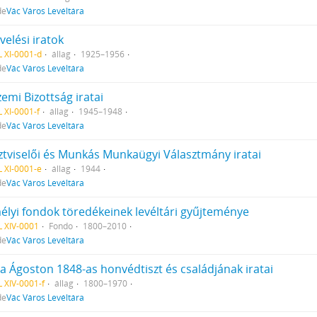
de
Vác Város Levéltára
elési iratok
 XI-0001-d
állag
1925–1956
de
Vác Város Levéltára
emi Bizottság iratai
 XI-0001-f
állag
1945–1948
de
Vác Város Levéltára
sztviselői és Munkás Munkaügyi Választmány iratai
 XI-0001-e
állag
1944
de
Vác Város Levéltára
élyi fondok töredékeinek levéltári gyűjteménye
 XIV-0001
Fondo
1800–2010
de
Vác Város Levéltára
a Ágoston 1848-as honvédtiszt és családjának iratai
 XIV-0001-f
állag
1800–1970
de
Vác Város Levéltára