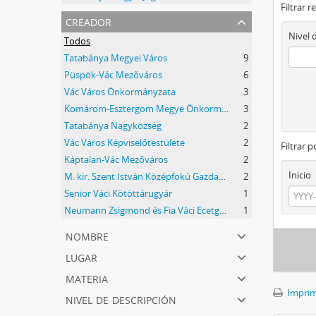
Filtrar r
creador
Nivel 
Todos
Tatabánya Megyei Város
9
Püspök-Vác Mezőváros
6
Vác Város Önkormányzata
3
Komárom-Esztergom Megye Önkormányzati Hivatala Bélyeggyűjtő Egyesülete Tatabánya
3
Tatabánya Nagyközség
2
Vác Város Képviselőtestülete
2
Filtrar 
Káptalan-Vác Mezőváros
2
Inicio
M. kir. Szent István Középfokú Gazdasági Tanintézet és Mezőgazdasági Szaktanácsadó Állomás
2
Senior Váci Kötöttárugyár
1
Neumann Zsigmond és Fia Váci Ecetgyár
1
nombre
lugar
materia
Imprimi
nivel de descripción