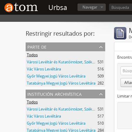
Urbsa
Navegar
Restringir resultados por:
De
parte de
Todos
Encontra
Városi Levéltár és Kutatóintézet, Székesfehérvár
531
Vác Város Levéltára
516
Győr Megyei Jogú Város Levéltára
509
Añad
Tatabánya Megyei Jogú Város Levéltára
282
institución archivística
Limitar 
Todos
Városi Levéltár és Kutatóintézet, Székesfehérvár
531
Vác Város Levéltára
517
Győr Megyei Jogú Város Levéltára
510
Tatabánya Megyei Jogú Város Levéltára
284