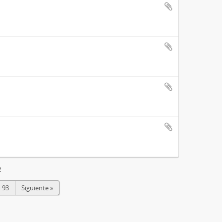
2
93
Siguiente »