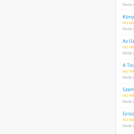
Parte 
Könyv
HU VVL
Parte 
Az Üz
HU VVL
Parte 
A Ti
HU VVL
Parte 
Szem
HU VVL
Parte 
Grisz
HU VVL
Parte 