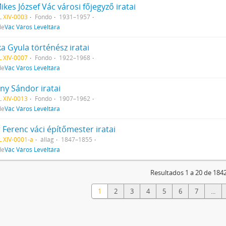
ikes József Vác városi főjegyző iratai
 XIV-0003
Fondo
1931–1957
de
Vác Város Levéltára
a Gyula történész iratai
 XIV-0007
Fondo
1922–1968
de
Vác Város Levéltára
ny Sándor iratai
 XIV-0013
Fondo
1907–1962
de
Vác Város Levéltára
r Ferenc váci építőmester iratai
 XIV-0001-a
állag
1847–1855
de
Vác Város Levéltára
Resultados 1 a 20 de 184
1
2
3
4
5
6
7
...