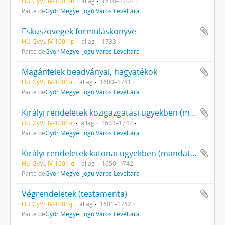
HU GyVL IV-1001-n
állag
1610–1704
Parte de
Győr Megyei Jogú Város Levéltára
Esküszövegek formuláskönyve
HU GyVL IV-1001-p
állag
1733
Parte de
Győr Megyei Jogú Város Levéltára
Magánfelek beadványai, hagyatékok
HU GyVL IV-1001-i
állag
1600–1741
Parte de
Győr Megyei Jogú Város Levéltára
Királyi rendeletek közigazgatási ügyekben (mandata regia in politics)
HU GyVL IV-1001-c
állag
1603–1742
Parte de
Győr Megyei Jogú Város Levéltára
Királyi rendeletek katonai ügyekben (mandata regia in militaribus)
HU GyVL IV-1001-d
állag
1650–1742
Parte de
Győr Megyei Jogú Város Levéltára
Végrendeletek (testamenta)
HU GyVL IV-1001-j
állag
1601–1742
Parte de
Győr Megyei Jogú Város Levéltára