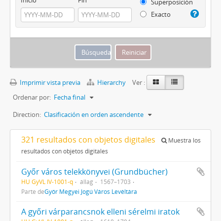
Superposición
Exacto
Imprimir vista previa
Hierarchy
Ver :
Ordenar por:
Fecha final
Direction:
Clasificación en orden ascendente
321 resultados con objetos digitales
Muestra los
resultados con objetos digitales
Győr város telekkönyvei (Grundbücher)
HU GyVL IV-1001-q
állag
1567–1703
Parte de
Győr Megyei Jogú Város Levéltára
A győri várparancsnok elleni sérelmi iratok