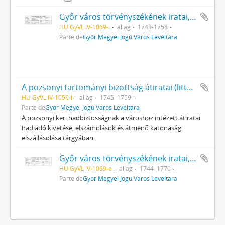
Győr város törvényszékének iratai, levelezések büntető perekben
HU GyVL IV-1069-i
állag
1743-1758
Parte de
Győr Megyei Jogú Város Levéltára
A pozsonyi tartományi bizottság átiratai (litterae Comissiariatus Provincialis Posoniensis)
HU GyVL IV-1056-l
állag
1745–1759
Parte de
Győr Megyei Jogú Város Levéltára
A pozsonyi ker. hadbiztosságnak a városhoz intézett átiratai
hadiadó kivetése, elszámolások és átmenő katonaság
elszállásolása tárgyában.
Győr város törvényszékének iratai, tárnokszéki rendeletek (mandata tavernicalia)
HU GyVL IV-1069-e
állag
1744–1770
Parte de
Győr Megyei Jogú Város Levéltára