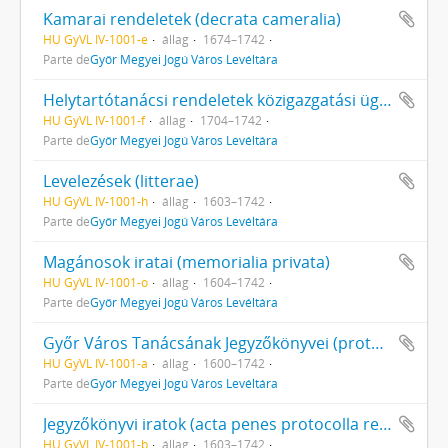
Kamarai rendeletek (decrata cameralia)
HU GyVL IV-1001-e
állag
1674–1742
Parte de
Győr Megyei Jogú Város Levéltára
Helytartótanácsi rendeletek közigazgatási ügyekben (initimata Consiliae Regiae Lucumtenentialiae Hungariae in politics)
HU GyVL IV-1001-f
állag
1704–1742
Parte de
Győr Megyei Jogú Város Levéltára
Levelezések (litterae)
HU GyVL IV-1001-h
állag
1603–1742
Parte de
Győr Megyei Jogú Város Levéltára
Magánosok iratai (memorialia privata)
HU GyVL IV-1001-o
állag
1604–1742
Parte de
Győr Megyei Jogú Város Levéltára
Győr Város Tanácsának Jegyzőkönyvei (protocolla ordinaria Civitas Jauriensis)
HU GyVL IV-1001-a
állag
1600–1742
Parte de
Győr Megyei Jogú Város Levéltára
Jegyzőkönyvi iratok (acta penes protocolla reperta)
HU GyVL IV-1001-b
állag
1603–1742