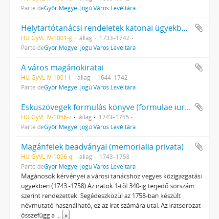
Parte de
Győr Megyei Jogú Város Levéltára
Helytartótanácsi rendeletek katonai ügyekben (intimata Consiliae Regiae Locumtenentialiae Hungariae in militaribus)
HU GyVL IV-1001-g
állag
1733–1742
Parte de
Győr Megyei Jogú Város Levéltára
A város magánokiratai
HU GyVL IV-1001-l
állag
1644–1742
Parte de
Győr Megyei Jogú Város Levéltára
Esküszövegek formulás könyve (formulae iuramentorum)
HU GyVL IV-1056-z
állag
1743–1755
Parte de
Győr Megyei Jogú Város Levéltára
Magánfelek beadványai (memorialia privata)
HU GyVL IV-1056-q
állag
1743–1758
Parte de
Győr Megyei Jogú Város Levéltára
Magánosok kérvényei a városi tanácshoz vegyes közigazgatási
ügyekben (1743 -1758) Az iratok 1-tõl 340-ig terjedő sorszám
szerint rendezettek. Segédeszközül az 1758-ban készült
névmutató használható, ez az irat számára utal. Az iratsorozat
összefügg a
...
»