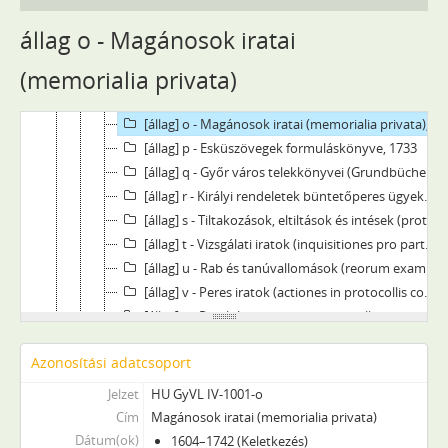
[állag] i - Magánfelek beadványai, hagyatékok, 1600–1741
[állag] j - Végrendeletek (testamenta), 1601–1742
állag o - Magánosok iratai
[állag] k - Végrendeletek másolati könyve, 1726–1783
(memorialia privata)
[állag] l - A város magánokiratai, 1644–1742
[állag] n - A győri várparancsnok elleni sérelmi iratok, 1610–1704
[állag] o - Magánosok iratai (memorialia privata), 1604–1742
[állag] p - Esküszövegek formuláskönyve, 1733
[állag] q - Győr város telekkönyvei (Grundbücher), 1567–1703
[állag] r - Királyi rendeletek büntetőperes ügyekben (mandata regia in iuridicis), 1716–1742
[állag] s - Tiltakozások, eltiltások és intések (protestiones, inhibitiones et admonitiones), 1613–1742
[állag] t - Vizsgálati iratok (inquisitiones pro parte privatorum), 1612–1742
[állag] u - Rab és tanúvallomások (reorum examina), 1724–1742
[állag] v - Peres iratok (actiones in protocollis contentae), 1602–1733
[állag] x - Perek (processus in protocollis contentae), 1602–1712
[állag] y - Polgári perek (processus civiles), 1603–1742
Azonosítási adatcsoport
[állag] z - Bűnfenyítő perek (processus criminales), 1720–1742
[Fond] 1003 - Győr város kamarásának iratai, 1711–1746
Jelzet
HU GyVL IV-1001-o
[Fond] 1004 - Győr város adószedőjének iratai, 1629–1745
Cím
Magánosok iratai (memorialia privata)
[Fond] 1005 - Győr város gazdasági bizottságának jegyzőkönyvei, 1732–1742
Dátum(ok)
1604–1742 (Keletkezés)