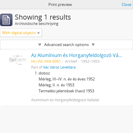
Print preview
Close
Showing 1 results
Archivistische beschrijving
With digital objects
Advanced search options
Az Alumínium és Horganyfeldolgozó Vállalat, Vác iratai
HU VVL XXIX-0001
Archief
1952–1953
Part of
Vác Város Levéltára
doboz
Mérleg, III–IV. n. év és éves 1952
Mérleg, II. n. év 1953
Termelési jelentések (havi) 1953
Alumínium és Horganyfeldolgozó Vállalat