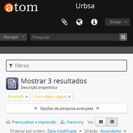
Urbsa
Entrar
Navegar
Filtros
Mostrar 3 resultados
Descrição arquivística
Árvaszék
Com objeto digital
Opções de pesquisa avançada
Previsualizar a impressão
Hierarchy
Ver:
Ordenar por ordem:
Data modificada
Direção:
Ascendente