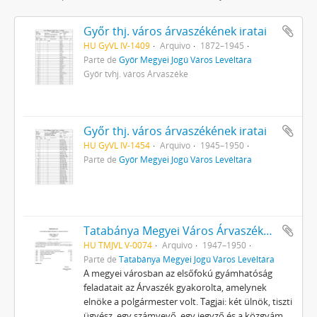
Győr thj. város árvaszékének iratai
HU GyVL IV-1409
Arquivo
1872–1945
Parte de
Győr Megyei Jogú Város Levéltára
Győr tvhj. város Árvaszéke
Győr thj. város árvaszékének iratai
HU GyVL IV-1454
Arquivo
1945–1950
Parte de
Győr Megyei Jogú Város Levéltára
Tatabánya Megyei Város Árvaszékének iratai
HU TMJVL V-0074
Arquivo
1947–1950
Parte de
Tatabánya Megyei Jogú Város Levéltára
A megyei városban az elsőfokú gyámhatóság
feladatait az Árvaszék gyakorolta, amelynek
elnöke a polgármester volt. Tagjai: két ülnök, tiszti
ügyész, egy számvevő, egy jegyző és a közgyám.