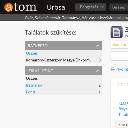
Urbsa
Böngészés
Győr, Székesfehérvár, Tatabánya, Vác városi levéltárainak kö
3
Találatok szűkítése:
Ir
iratképző
Összes
Komárom-Esztergom Megye Önkormányzati Hivatala Bélyeggyűjtő Egyesülete Tatabánya
3
leírási szint
Nyomta
Összes
2 er
Iratdarab
2
Fond
1
KEM 
Bélye
Tata
KEM Ö