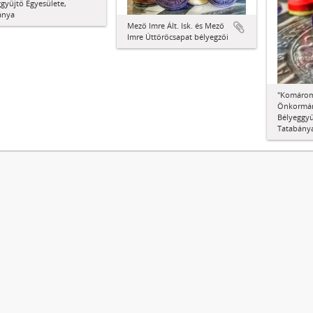
gyűjtő Egyesülete,
ánya
Mező Imre Ált. Isk. és Mező
Imre Úttörőcsapat bélyegzői
"Komárom
Önkormán
Bélyeggyű
Tatabánya