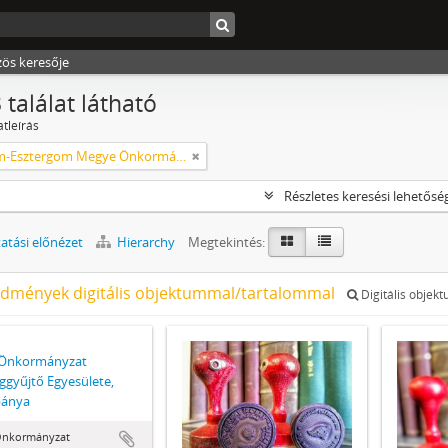
zös keresője
 találat látható
atleírás
Komárom-Esztergom Megye Önkormányzati Hivatala Bélyeggyűjtő Egyesülete Tatabánya
Részletes keresési lehetősé
tási előnézet
Hierarchy
Megtekintés:
edmények digitális objektummal/tartalommal
Digitális objek
Önkormányzat
ggyűjtő Egyesülete,
bánya
nkormányzat