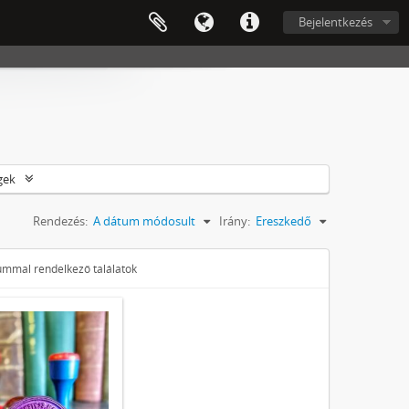
Bejelentkezés
gek
Rendezés:
A dátum módosult
Irány:
Ereszkedő
tummal rendelkező találatok