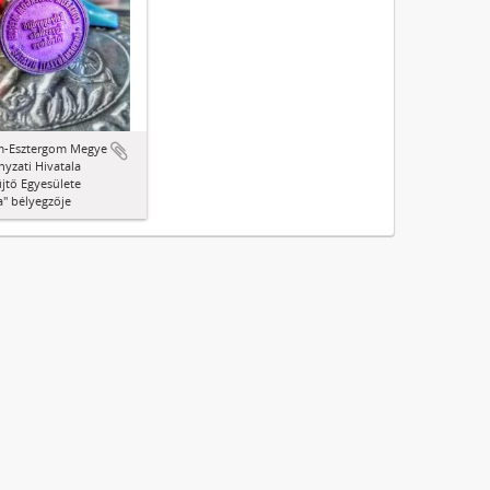
-Esztergom Megye
yzati Hivatala
jtő Egyesülete
" bélyegzője