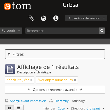
Urbsa
Ouverture de session
Parcourir
Filtres
Affichage de 1 résultats
Description archivistique
Kodak Ltd., Vác
Avec objets numériques
Options de recherche avancée
Aperçu avant impression
Hierarchy
Affichage :
Trier par:
Cote
Direction:
Croissant