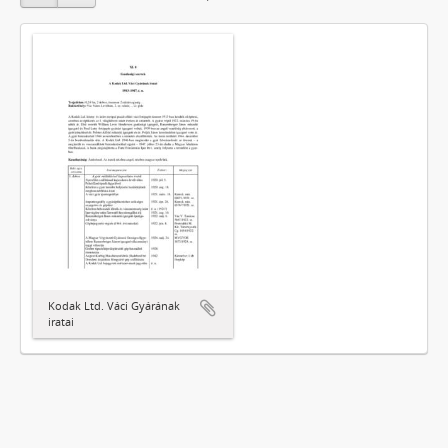
Kodak Ltd. Váci Gyárának
iratai