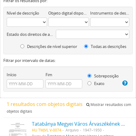
Filtrar os resultados por:
Nível de descrição
Objeto digital disponível
Instrumento de descrição documental
Estado dos direitos de autor
Descrições de nível superior
Todas as descrições
Filtrar por intervalo de datas:
Início
Fim
Sobreposição
Exato
1 resultados com objetos digitais
Mostrar resultados com
objetos digitais
Tatabánya Megyei Város Árvaszékének iratai
HU TMJVL V-0074
Arquivo
1947–1950
Parte de
Tatabánya Megyei Jogú Város Levéltára