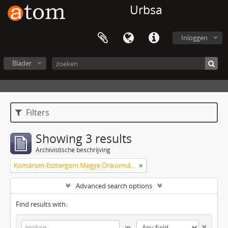
Urbsa
Inloggen
Blader
Filters
Showing 3 results
Archivistische beschrijving
Komárom-Esztergom Megye Önkormányzati Hivatala Bélyeggyűjtő Egyesülete Tatabánya
Advanced search options
Find results with:
in