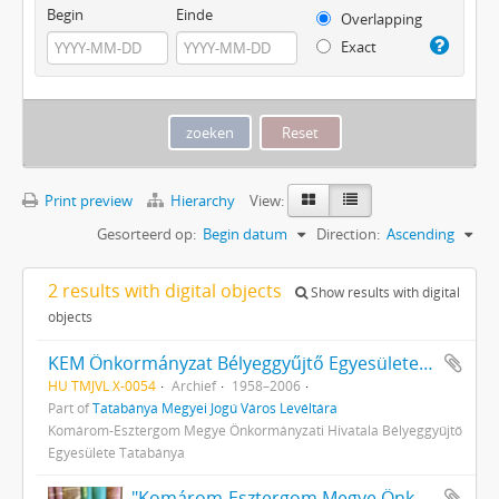
Begin
Einde
Overlapping
Exact
Print preview
Hierarchy
View:
Gesorteerd op:
Begin datum
Direction:
Ascending
2 results with digital objects
Show results with digital
objects
KEM Önkormányzat Bélyeggyűjtő Egyesülete, Tatabánya
HU TMJVL X-0054
Archief
1958–2006
Part of
Tatabánya Megyei Jogú Város Levéltára
Komárom-Esztergom Megye Önkormányzati Hivatala Bélyeggyűjtő
Egyesülete Tatabánya
"Komárom-Esztergom Megye Önkormányzati Hivatala Bélyeggyűjtő Egyesülete Tatabánya" bélyegzője