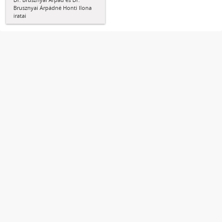
Brusznyai Árpádné Honti Ilona
iratai