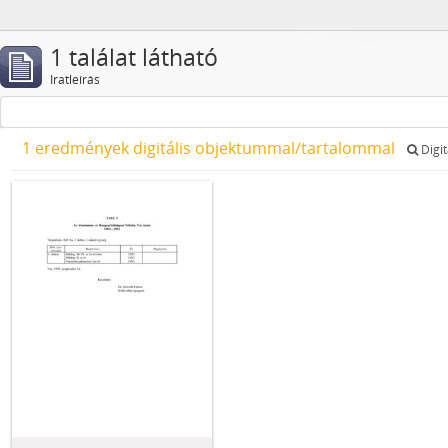
1 találat látható
Iratleírás
1 eredmények digitális objektummal/tartalommal
Digit