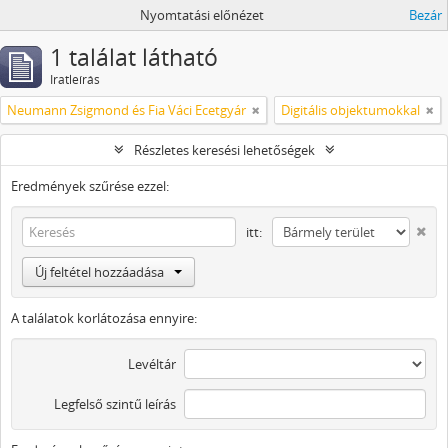
Nyomtatási előnézet
Bezár
1 találat látható
Iratleírás
Neumann Zsigmond és Fia Váci Ecetgyár
Digitális objektumokkal
Részletes keresési lehetőségek
Eredmények szűrése ezzel:
itt:
Új feltétel hozzáadása
A találatok korlátozása ennyire:
Levéltár
Legfelső szintű leírás