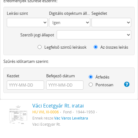
Eredmények szűrése eszerint:
Leírási szint
Digitális objektum áll rendelkezésre
Segédlet
Szerzői jogi állapot
Legfelső szintű leírások
Az összes leírás
Szűrés időtartam szerint:
Kezdet
Befejező dátum
Átfedés
Pontosan
Váci Ecetgyár Rt. iratai
HU VVL XI-0006
Fond
1944–1950
Ennek része:
Vác Város Levéltára
Váci Ecetgyár Rt.