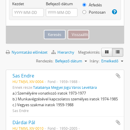
Kezdet
Befejező dátum
Átfedés
Pontosan
Nyomtatási előnézet
Hierarchy
Megtekintés:
Rendezés:
Befejező dátum
Irány:
Emelkedő
Sas Endre
HU TMJVL XIV-0004
Fond
1959–1988
Ennek része:
Tatabánya Megyei Jogú Város Levéltára
a.) Személyére vonatkozó iratok 1973-1977
b.) Munkavégzésével kapcsolatos sze­mélyes iratok 1974-1985
c.) Vegyes szakmai iratok 1959-1988
Sas Endre
Dárdai Pál
HU TMJVL XIV-0010
Fond
1950–2005