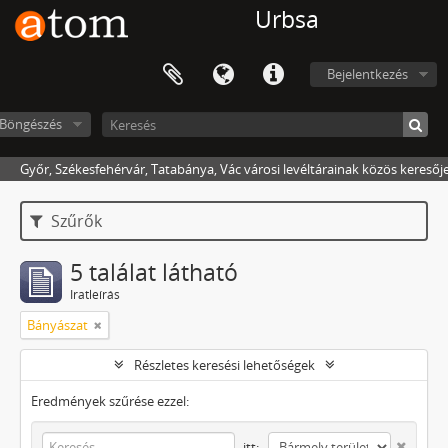
Urbsa
Bejelentkezés
Böngészés
Győr, Székesfehérvár, Tatabánya, Vác városi levéltárainak közös keresőj
Szűrők
5 találat látható
Iratleírás
Bányászat
Részletes keresési lehetőségek
Eredmények szűrése ezzel:
itt: