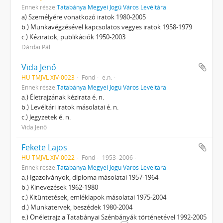
Ennek része:
Tatabánya Megyei Jogú Város Levéltára
a) Személyére vonatkozó iratok 1980-2005
b.) Munkavégzésével kapcsolatos ve­gyes iratok 1958-1979
c.) Kéziratok, publikációk 1950-2003
Dárdai Pál
Vida Jenő
HU TMJVL XIV-0023
Fond
é.n.
Ennek része:
Tatabánya Megyei Jogú Város Levéltára
a.) Életrajzának kézirata é. n.
b.) Levéltári iratok másolatai é. n.
c.) Jegyzetek é. n.
Vida Jenő
Fekete Lajos
HU TMJVL XIV-0022
Fond
1953–2006
Ennek része:
Tatabánya Megyei Jogú Város Levéltára
a.) Igazolványok, diploma másolatai 1957-1964
b.) Kinevezések 1962-1980
c.) Kitüntetések, emléklapok másolatai 1975-2004
d.) Munkatervek, beszédek 1980-2004
e.) Önéletrajz a Tatabányai Szénbányák történetével 1992-2005