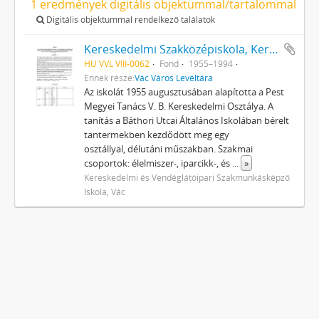
1 eredmények digitális objektummal/tartalommal
Digitális objektummal rendelkező találatok
Kereskedelmi Szakközépiskola, Kereskedelmi és Vendéglátóipari Szakmunkásképző Iskola (1965-ig Pest Megyei Tanács V. B. 2. sz. Kereskedelmi Tanulóiskolája, 1987-ig Vendéglátóipari Szakmunkásképző Iskola) Vác iratai
HU VVL VIII-0062
Fond
1955–1994
Ennek része:
Vác Város Levéltára
Az iskolát 1955 augusztusában alapította a Pest
Megyei Tanács V. B. Kereskedelmi Osztálya. A
tanítás a Báthori Utcai Általános Iskolában bérelt
tantermekben kezdődött meg egy
osztállyal, délutáni műszakban. Szakmai
csoportok: élelmiszer-, iparcikk-, és
...
»
Kereskedelmi és Vendéglátóipari Szakmunkásképző
Iskola, Vác