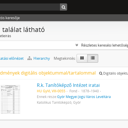
zös keresője
 találat látható
atleírás
Részletes keresési lehetősé
tási előnézet
Hierarchy
Megtekintés:
edmények digitális objektummal/tartalommal
Digitális objek
R.k. Tanítóképző Intézet iratai
HU GyVL VIII-0055
Fond
1878–1940
Ennek része:
Győr Megyei Jogú Város Levéltára
Katolikus Tanitóképző, Győr