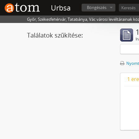
Urbsa
Böngészés
Győr, Székesfehérvár, Tatabánya, Vác városi levéltárainak kö
1
Találatok szűkítése:
Ir
Nyomta
1 er