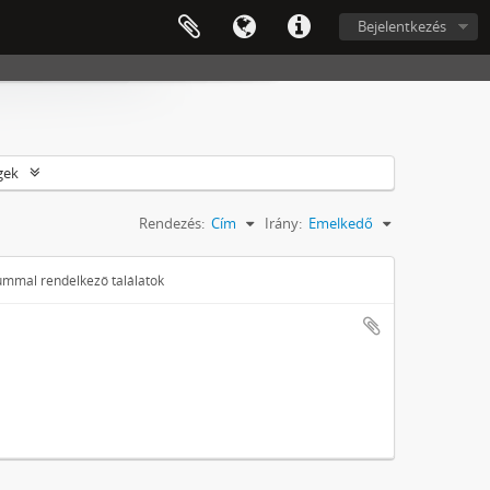
Bejelentkezés
gek
Rendezés:
Cím
Irány:
Emelkedő
tummal rendelkező találatok