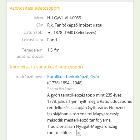
Azonosítási adatcsoport
Jelzet
HU GyVL VIII-0055
Cím
R.k. Tanítóképző Intézet iratai
Dátum(ok)
1878–1940 (Keletkezés)
Leírási szint
Fond
Terjedelem,
1,5 ifm
adathordozók
Kontextusra vonatkozó adatcsoport
Iratképző neve
Katolikus Tanitóképző, Győr
((1778) 1894 - 1948)
Szervtörténet
A győri tanítóképzés több mint 235 éves.
1778. július 1-jén nyílt meg a Ratio Educationis
rendelkezései alapján Győr város Nemzeti
Iskolájában a történelmi Magyarország
második mesterképző tanfolyama.
Tradicionálisan Nyugat-Magyarország
tanítójelöltjei
...
»