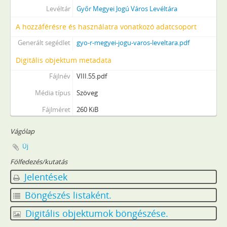
Levéltár
Győr Megyei Jogú Város Levéltára
A hozzáférésre és használatra vonatkozó adatcsoport
Generált segédlet
gyo-r-megyei-jogu-varos-leveltara.pdf
Digitális objektum metadata
Fájlnév
VIII.55.pdf
Média típus
Szöveg
Fájlméret
260 KiB
Vágólap
Új
Fölfedezés/kutatás
Jelentések
Böngészés listaként.
Digitális objektumok böngészése.