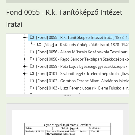
[fondfőcsoport] V - Községek, 1745–1904
[fondfőcsoport] VIII - Intézetek, intézmények, 1894–2013
Fond 0055 - R.k. Tanítóképző Intézet
[Fond] 0051 - Győr Város Fiú Felsőkereskedelmi Iskolájának iratai, 1894–1946
iratai
[Fond] 0052 - A Győri Állami Leánygimnázium iratai, 1908–1950
[Fond] 0053 - Győri Állami Révai Miklós Főreáliskola iratai, 1861–1949
[Fond] 0055 - R.k. Tanítóképző Intézet iratai, 1878–1940
[állag] a - Kisfaludy önképzőkör iratai, 1878–1940
[Fond] 0056 - Állami Műszaki Középiskola Textilipari Tagozat anyakönyvei, 1947–1949
[Fond] 0058 - Rejtő Sándor Textilipari Szakközépiskola és Szakmunkásképző Iskola Iratai, 1949–2003
[Fond] 0059 - Petz Lajos Egészségügyi Szakközépiskola és Szakmunkás iskola, 1957–2006
[Fond] 0101 - Szabadhegyi r. k. elemi népiskola - József Attila (Szabadhegy) Állami általános iskola iratai, 1893–1997
[Fond] 0102 - Gombos Ferenc Állami Általános Iskola iratai, 1948–1993
[Fond] 0103 - Liszt Ferenc utcai r.k. Elemi Fiúiskola iratai, 1945–1948
[Fond] 0104 - Jókai Mór Általános és Szakképző iskola iratai, 1980–2013
[Fond] 0105 - Qvantum magán szakképző iskola iratai, 1990–2013
[Fond] 0301 - Szt. Orsolyita-rendi Ipari Leányközépiskola anyakönyvei, 1923–1952
[Fond] 0302 - Győri Magyar Állami Textilipari Szakiskola anyakönyvei, 1933–1947
[Fond] 0303 - Lukács Sándor Szakmunkásképző Iskola, 1950–1975
[Fond] 0300 - Kossuth Lajos Ipari Szakképző Iskola, Kollégium és Felnőttek Középiskolája iratai, 1949–1957