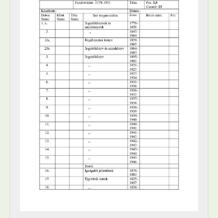
[Fond] 0601 - Győri Szombathelyi Szövő tanfolyam anyakönyvei, 1927–1947
[Fond] 0751 - Győr Városi Televízió iratai, 1985–1991
[Fond] 0752 - Petőfi Sándor Városi Művelődési Központ iratai, 1973–1995
[Fond] 0753 - A levéltár ügyviteli iratai, 1993–2010
[Fond] 0754 - Győr Városi Sport Igazgatóság iratai, 1971–2013
[fondfőcsoport] IX - Testületek, 1937–1992
[fondfőcsoport] X - Egyesületek, pártok, 1827–2015
[fondfőcsoport] XI - Gazdasági szervek, 1939–1945
[fondfőcsoport] XIV - Személyek, 1959–1994
[fondfőcsoport] XV - Gyűjtemények, 1322–2016
[fondfőcsoport] XVI - A Népköztársaság és a Tanácsköztársaság forradalmi szervei, 1919
[fondfőcsoport] XXIII - Tanácsok, 1950–1990
[fondfőcsoport] XXIX - Vállalatok, 1958–1997
[fondfőcsoport] XXXIII - Külön intézkedéssel levéltárba utalt iratok, 1895–2010
[fondfőcsoport] XXXVII - Megyei jogú városi önkormányzat, 1990–1995