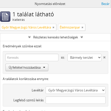
Nyomtatási előnézet
Bezár
1 találat látható
Iratleírás
Győr Megyei Jogú Város Levéltára
Élelmiszeripar
Részletes keresési lehetőségek
Eredmények szűrése ezzel:
itt:
Új feltétel hozzáadása
A találatok korlátozása ennyire:
Levéltár
Legfelső szintű leírás