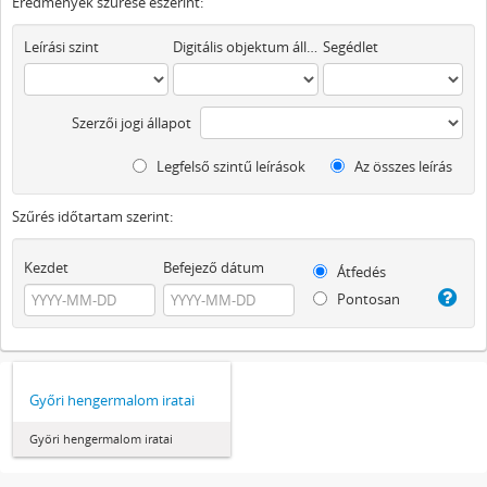
Eredmények szűrése eszerint:
Leírási szint
Digitális objektum áll rendelkezésre
Segédlet
Szerzői jogi állapot
Legfelső szintű leírások
Az összes leírás
Szűrés időtartam szerint:
Kezdet
Befejező dátum
Átfedés
Pontosan
Győri hengermalom iratai
Győri hengermalom iratai