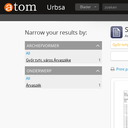
Urbsa
Blader
Narrow your results by:
Ar
archiefvormer
Győr tvh
All
Győr tvhj. város Árvaszéke
1
onderwerp
Print 
All
Árvaszék
1