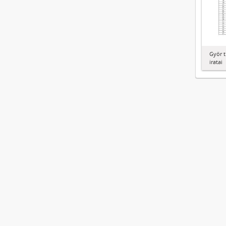
Győr t
iratai