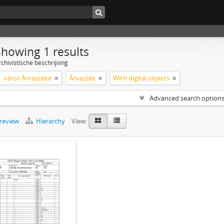
Showing 1 results
chivistische beschrijving
j. város Árvaszéke
Árvaszék
With digital objects
Advanced search option
preview
Hierarchy
View: