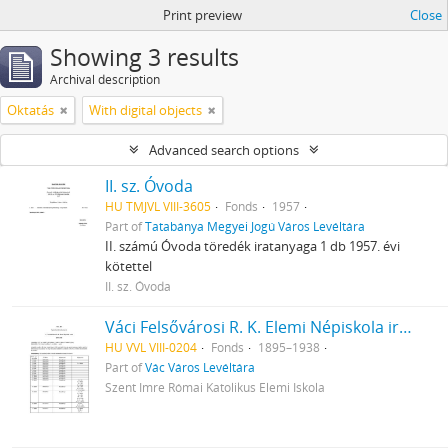
Print preview
Close
Showing 3 results
Archival description
Oktatás
With digital objects
Advanced search options
II. sz. Óvoda
HU TMJVL VIII-3605
Fonds
1957
Part of
Tatabánya Megyei Jogú Város Levéltára
II. számú Óvoda töredék iratanyaga 1 db 1957. évi
kötettel
II. sz. Óvoda
Váci Felsővárosi R. K. Elemi Népiskola iratai (1920-1921-ben a Szent Miklós Téri Elemi Iskola és a Vác-Alsóvárosi R. K. Elemi Iskola tanulóinak nyilvántartása is!)
HU VVL VIII-0204
Fonds
1895–1938
Part of
Vác Város Levéltára
Szent Imre Római Katolikus Elemi Iskola