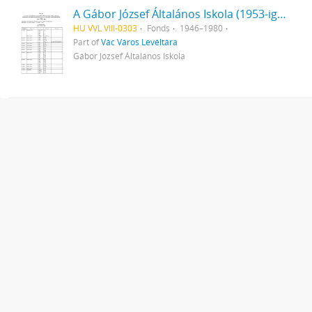
A Gábor József Általános Iskola (1953-ig Váci Állami Általános Fiúiskola, 1965-ig Ilona Utcai Általános Iskola, 1975-ig Gábor József Utcai Általános Iskola) iratai
HU VVL VIII-0303
Fonds
1946–1980
Part of
Vác Város Levéltára
Gábor József Általános Iskola