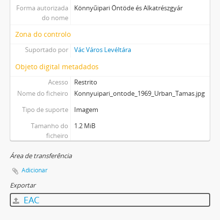
Forma autorizada
Könnyűipari Öntöde és Alkatrészgyár
do nome
Zona do controlo
Suportado por
Vác Város Levéltára
Objeto digital metadados
Acesso
Restrito
Nome do ficheiro
Konnyuipari_ontode_1969_Urban_Tamas.jpg
Tipo de suporte
Imagem
Tamanho do
1.2 MiB
ficheiro
Área de transferência
Adicionar
Exportar
EAC