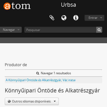
Urbsa
Entrar
Navegar
Produtor de
Navegar 1 resultados
A Könnyűipari Öntöde és Alkatrészgyár, Vác iratai
Könnyűipari Öntöde és Alkatrészgyár
Outros idiomas disponíveis