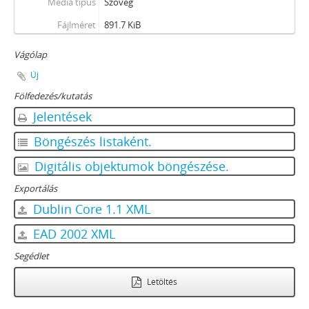
Média típus
Szöveg
Fájlméret
891.7 KiB
Vágólap
Új
Fölfedezés/kutatás
Jelentések
Böngészés listaként.
Digitális objektumok böngészése.
Exportálás
Dublin Core 1.1 XML
EAD 2002 XML
Segédlet
Letöltés