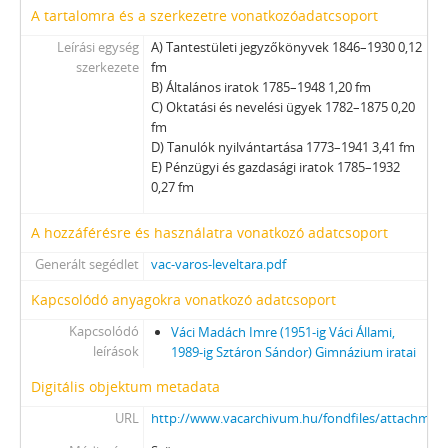
[fondfőcsoport] XI - GAZDASÁGI SZERVEK, 1876–1956
A tartalomra és a szerkezetre vonatkozóadatcsoport
[fondfőcsoport] XII - EGYHÁZI SZERVEZETEK, INTÉZMÉNYEK, 1764 –1950
Leírási egység
A) Tantestületi jegyzőkönyvek 1846–1930 0,12
[fondfőcsoport] XIII - CSALÁDOK, 1821–2007
szerkezete
fm
[fondfőcsoport] XIV - SZEMÉLYEK, 1800–2016
B) Általános iratok 1785–1948 1,20 fm
C) Oktatási és nevelési ügyek 1782–1875 0,20
[fondfőcsoport] XV - GYŰJTEMÉNYEK, 1074–2016
fm
[fondfőcsoport] XVI - A NÉPKÖZTÁRSASÁG ÉS A TANÁCSKÖZTÁRSASÁG FORRADALMI SZERVEI, 1919
D) Tanulók nyilvántartása 1773–1941 3,41 fm
[fondfőcsoport] XVII - NÉPHATALMI ÉS KÜLÖNLEGES FELADATOKRA LÉTREJÖTT BIZOTTSÁGOK, 1945–1990
E) Pénzügyi és gazdasági iratok 1785–1932
[fondfőcsoport] XXIII - TANÁCSOK, 1945–1990
0,27 fm
[fondfőcsoport] XXIV - AZ ÁLLAMIGAZGATÁS TERÜLETI SZERVEI, 1952–1991
[fondfőcsoport] XXIX - GAZDASÁGI SZERVEK, 1946–2010
A hozzáférésre és használatra vonatkozó adatcsoport
[fondfőcsoport] XXX - SZÖVETKEZETEK, 1949–2015
Generált segédlet
vac-varos-leveltara.pdf
[fondfőcsoport] XXXVII - MEGYEI JOGÚ VÁROSI, VÁROSI ÉS KÖZSÉGI ÖNKORMÁNYZATOK, 1989–2014
Kapcsolódó anyagokra vonatkozó adatcsoport
Kapcsolódó
Váci Madách Imre (1951-ig Váci Állami,
leírások
1989-ig Sztáron Sándor) Gimnázium iratai
Digitális objektum metadata
URL
http://www.vacarchivum.hu/fondfiles/attachme