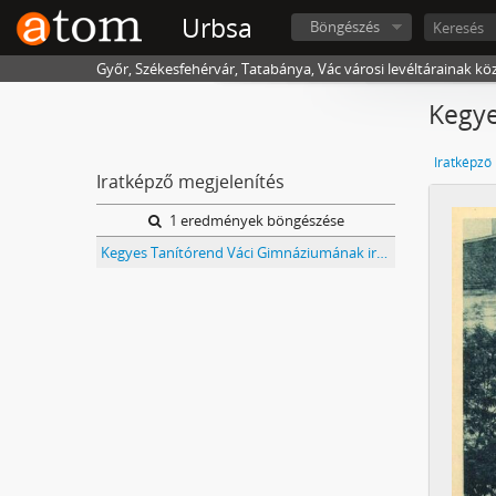
Urbsa
Böngészés
Győr, Székesfehérvár, Tatabánya, Vác városi levéltárainak kö
Kegye
Iratképző
Iratképző megjelenítés
1 eredmények böngészése
Kegyes Tanítórend Váci Gimnáziumának iratai