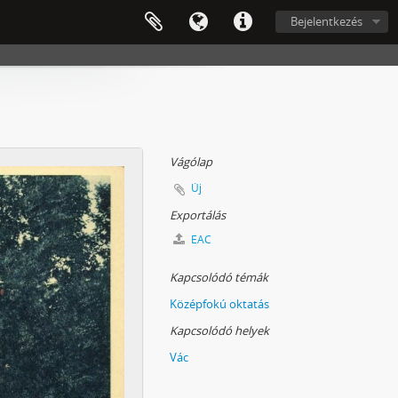
Bejelentkezés
Vágólap
Új
Exportálás
EAC
Kapcsolódó témák
Középfokú oktatás
Kapcsolódó helyek
Vác