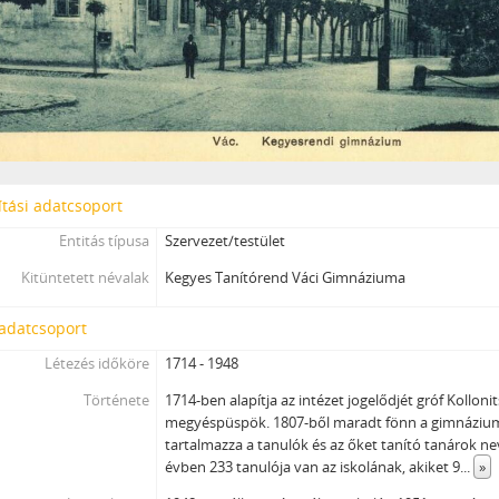
tási adatcsoport
Entitás típusa
Szervezet/testület
Kitüntetett névalak
Kegyes Tanítórend Váci Gimnáziuma
 adatcsoport
Létezés időköre
1714 - 1948
Története
1714-ben alapítja az intézet jogelődjét gróf Kollon
megyéspüspök. 1807-ből maradt fönn a gimnázium
tartalmazza a tanulók és az őket tanító tanárok ne
évben 233 tanulója van az iskolának, akiket 9
...
»