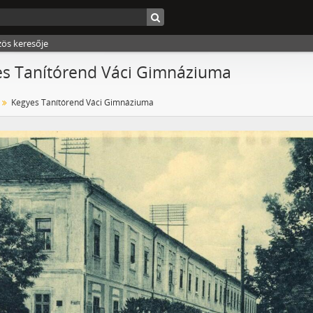
zös keresője
s Tanítórend Váci Gimnáziuma
Kegyes Tanítórend Váci Gimnáziuma