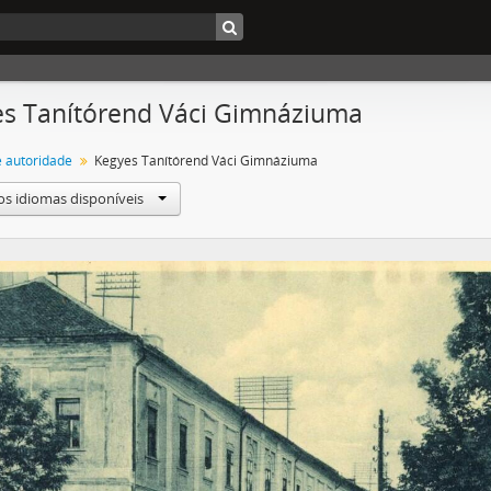
s Tanítórend Váci Gimnáziuma
e autoridade
Kegyes Tanítórend Váci Gimnáziuma
os idiomas disponíveis