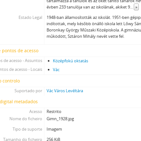
tartalmazza a tanulók és az őket tanító tanárok ne
évben 233 tanulója van az iskolának, akiket 9
...
»
Estado Legal
1948-ban államosították az iskolát. 1951-ben gépip
indítottak, mely később önálló iskola lett Lőwy S
Boronkay György Műszaki Középiskola. A gimnázi
működött, Sztáron Mihály nevét vette fel.
e pontos de acesso
s de acesso - Assuntos
Középfokú oktatás
ntos de acesso - Locais
Vác
 controlo
Suportado por
Vác Város Levéltára
digital metadados
Acesso
Restrito
Nome do ficheiro
Gimn_1928.jpg
Tipo de suporte
Imagem
Tamanho do ficheiro
256 KiB