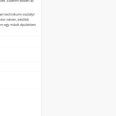
veit. Eszerint ebben az
ari technikumi osztályt
ándor néven, később
um egy másik épületben