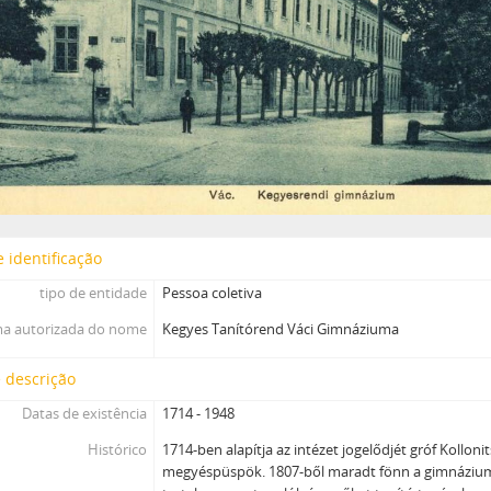
 identificação
tipo de entidade
Pessoa coletiva
a autorizada do nome
Kegyes Tanítórend Váci Gimnáziuma
 descrição
Datas de existência
1714 - 1948
Histórico
1714-ben alapítja az intézet jogelődjét gróf Kollon
megyéspüspök. 1807-ből maradt fönn a gimnázium