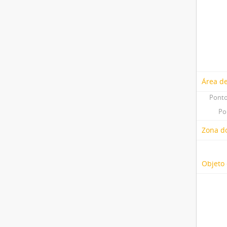
Área d
Ponto
Po
Zona do
Objeto 