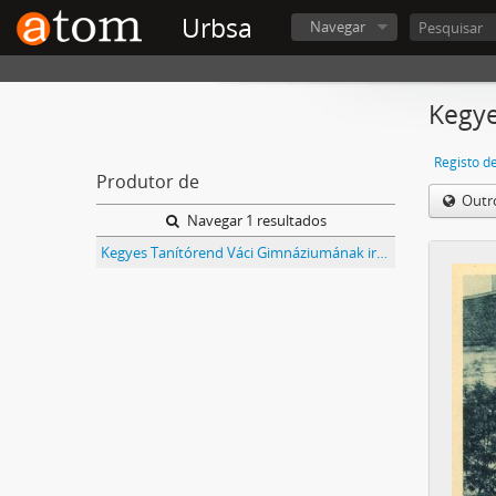
Urbsa
Navegar
Kegye
Registo d
Produtor de
Outr
Navegar 1 resultados
Kegyes Tanítórend Váci Gimnáziumának iratai