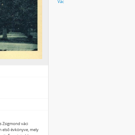
Vác
its Zsigmond váci
 első évkönyve, mely