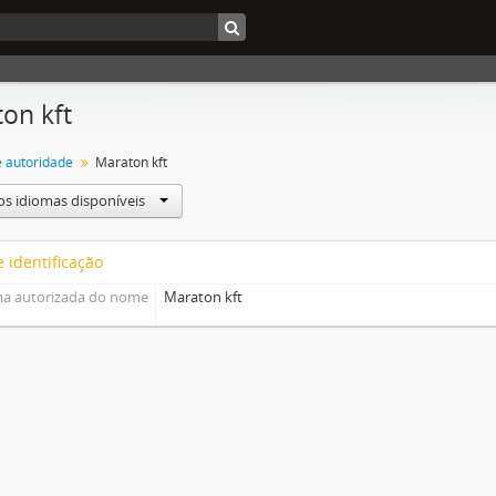
on kft
e autoridade
Maraton kft
os idiomas disponíveis
 identificação
a autorizada do nome
Maraton kft