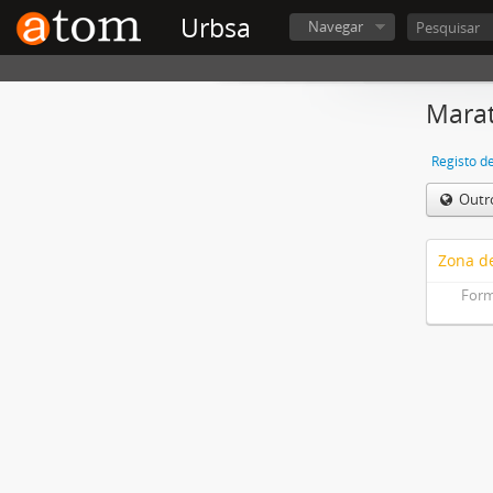
Urbsa
Navegar
Marat
Registo d
Outr
Zona de
Form