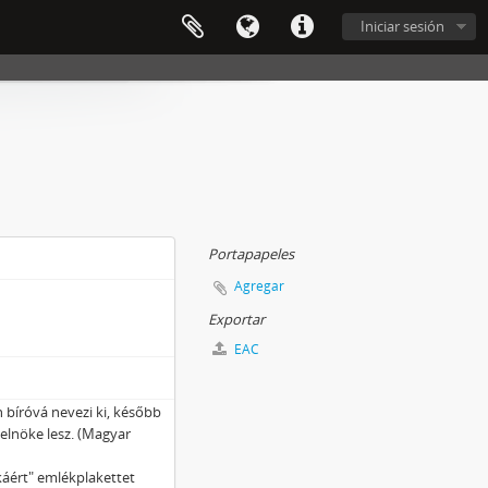
Iniciar sesión
Portapapeles
Agregar
Exportar
EAC
bíróvá nevezi ki, később
 elnöke lesz. (Magyar
áért" emlékplakettet