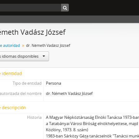
émeth Vadász József
de autoridad
dr. Németh Vadász József
s idiomas disponibles
 identidad
Tipo de entidad
Persona
autorizada del nombre
dr. Németh Vadász József
 descripción
Historia
A Magyar Népköztársaság Elnöki Tanácsa 1973-ban 
a Tatabányai Városi Bíróság elnökhelyettese, majd
Közlöny, 1973. 8. szám)
1983-ban Sárközy Géza tanácselnök "Tanácsi munk