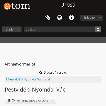
Urbsa
Inloggen
Blader
Archiefvormer of
Browse 1 results
A Pestvidéki Nyomda, Vác iratai
Pestvidéki Nyomda, Vác
Other languages available