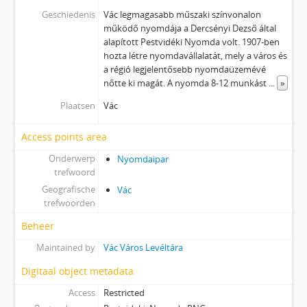
Geschiedenis
Vác legmagasabb műszaki színvonalon
működő nyomdája a Dercsényi Dezső által
alapított Pestvidéki Nyomda volt. 1907-ben
hozta létre nyomdavállalatát, mely a város és
a régió legjelentősebb nyomdaüzemévé
nőtte ki magát. A nyomda 8-12 munkást
...
»
Plaatsen
Vác
Access points area
Onderwerp
Nyomdaipar
trefwoord
Geografische
Vác
trefwoorden
Beheer
Maintained by
Vác Város Levéltára
Digitaal object metadata
Access
Restricted