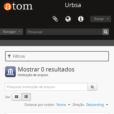
Urbsa
Entrar
Navegar
Filtros
Mostrar 0 resultados
Instituição de arquivo
Ver:
Ordenar por ordem:
Nome
Direção:
Descending