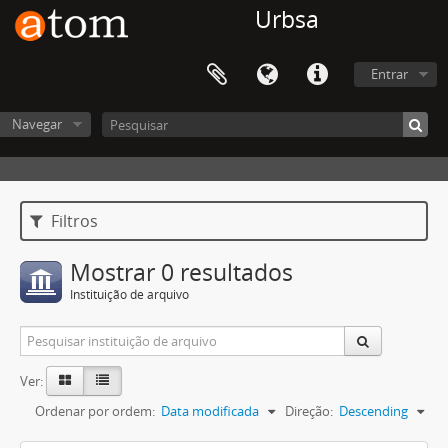
Urbsa
Entrar
Navegar
Filtros
Mostrar 0 resultados
Instituição de arquivo
Ver:
Ordenar por ordem:
Data modificada
Direção:
Descending