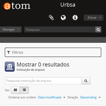
Urbsa
Entrar
Navegar
Filtros
Mostrar 0 resultados
Instituição de arquivo
Ver:
Ordenar por ordem:
Data modificada
Direção:
Descending