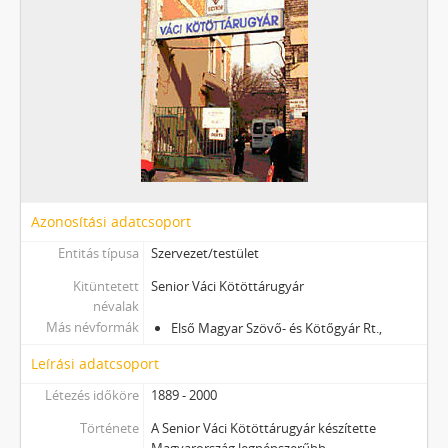
Azonosítási adatcsoport
Entitás típusa
Szervezet/testület
Kitüntetett
Senior Váci Kötöttárugyár
névalak
Más névformák
Első Magyar Szövő- és Kötőgyár Rt.,
Leírási adatcsoport
Létezés időköre
1889 - 2000
Története
A Senior Váci Kötöttárugyár készítette