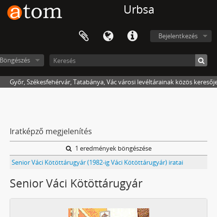
Urbsa
Bejelentkezés
Böngészés
Győr, Székesfehérvár, Tatabánya, Vác városi levéltárainak közös keresőj
Iratképző megjelenítés
1 eredmények böngészése
Senior Váci Kötöttárugyár (1982-ig Váci Kötöttárugyár) iratai
Senior Váci Kötöttárugyár