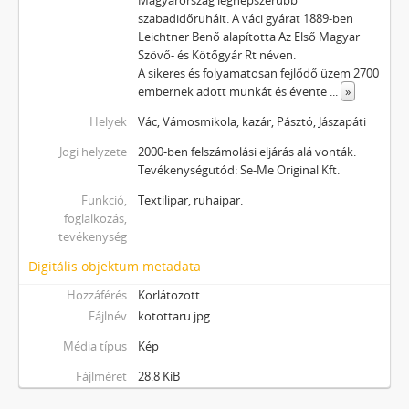
Magyarország legnépszerűbb
szabadidőruháit. A váci gyárat 1889-ben
Leichtner Benő alapította Az Első Magyar
Szövő- és Kötőgyár Rt néven.
A sikeres és folyamatosan fejlődő üzem 2700
embernek adott munkát és évente
...
»
Helyek
Vác, Vámosmikola, kazár, Pásztó, Jászapáti
Jogi helyzete
2000-ben felszámolási eljárás alá vonták.
Tevékenységutód: Se-Me Original Kft.
Funkció,
Textilipar, ruhaipar.
foglalkozás,
tevékenység
Digitális objektum metadata
Hozzáférés
Korlátozott
Fájlnév
kotottaru.jpg
Média típus
Kép
Fájlméret
28.8 KiB