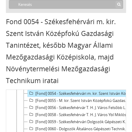
Fond 0054 - Székesfehérvári m. kir.
Szent István Középfokú Gazdasági
[Levéltár] Városi Levéltár és Kutatóintézet, Székesfehérvár, 1688 - 2019
Tanintézet, később Magyar Állami
[fondfőcsoport] IV - MEGYEI TÖRVÉNYHATÓSÁGOK, SZABAD KIRÁLYI VÁROSOK ÉS TÖRVÉNYHATÓSÁGI JOGÚ VÁROSOK, 1688 - 1950
[fondfőcsoport] VI - KÖZIGAZGATÁS TERÜLETI SZERVEI, 1900 - 1940
Mezőgazdasági Középiskola, majd
[fondfőcsoport] VII - A JOGSZOLGÁLTATÁS TERÜLETI SZERVEI, 1876 - 1949
[fondfőcsoport] VIII - INTÉZETEK, INTÉZMÉNYEK, 1868 - 2019
Növénytermelési Mezőgazdasági
[Fond] 0051 - Székesfehérvári Ybl Miklós Gimnáziumának iratai, (1855) 1878–1950
Technikum iratai
[Fond] 0052 - Székesfehérvári (Hunyadi Mátyás) Kereskedelmi Középiskola iratai, 1868–1948
[Fond] 0053 - Székesfehérvári Árpádházi Boldog Margit (Szent Margit) Leánygimnázium, később Teleki Blanka Gimnázium iratai, 1910–1948
[Fond] 0054 - Székesfehérvári m. kir. Szent István Középfokú Gazdasági Tanintézet, később Magyar Állami Mezőgazdasági Középiskola, majd Növénytermelési Mezőgazdasági Technikum iratai, 1940–1950
[Fond] 0055 - M. kir. Szent István Középfokú Gazdasági Tanintézet és Mezőgazdasági Szaktanácsadó Állomás iratai, 1938–1954
[Fond] 0056 - Székesfehérvár T. H. J. Város Felsőbb Leányiskolájának iratai, 1910–1920
[Fond] 0058 - Székesfehérvár T. H. J. Város Ybl Miklós Gimnázium Dolgozók Iskolájának iratai, 1946–1950
[Fond] 0059 - Székesfehérvári Dolgozók Gépészeti Középiskolájának iratai, 1947–1948
[Fond] 0060 - Dolgozók Általános Gépészeti Technikumának iratai, 1951