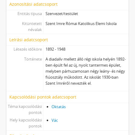
Azonosítási adatcsoport
Entitás típusa
Szervezet/testület
Kitüntetett
Szent Imre Római Katolikus Elemi Iskola
névalak
Leírási adatcsoport
Létezés időköre
1892 - 1948
Története
A diadalív mellett álló régi iskola helyén 1892-
ben épült fel az új, nyolc tantermes épület,
melyben párhuzamosan négy leány- és négy
fiúosztály működött. Az iskolát 1930-ban
Szent Imréről nevezték el.
Kapcsolódási pontok adatcsoport
Téma kapcsolódási
Oktatás
pontok
Hely kapcsolódási
Vác
pontok