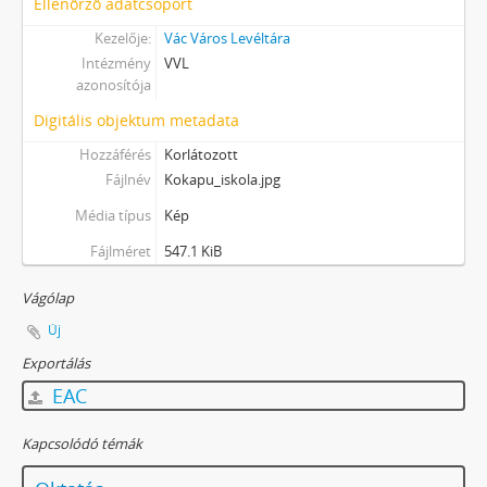
Ellenőrző adatcsoport
Kezelője:
Vác Város Levéltára
Intézmény
VVL
azonosítója
Digitális objektum metadata
Hozzáférés
Korlátozott
Fájlnév
Kokapu_iskola.jpg
Média típus
Kép
Fájlméret
547.1 KiB
Vágólap
Új
Exportálás
EAC
Kapcsolódó témák