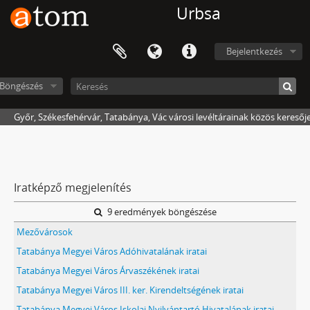
Urbsa
Bejelentkezés
Böngészés
Győr, Székesfehérvár, Tatabánya, Vác városi levéltárainak közös keresőj
Iratképző megjelenítés
9 eredmények böngészése
Mezővárosok
Tatabánya Megyei Város Adóhivatalának iratai
Tatabánya Megyei Város Árvaszékének iratai
Tatabánya Megyei Város III. ker. Kirendeltségének iratai
Tatabánya Megyei Város Iskolai Nyilvántartó Hivatalának iratai