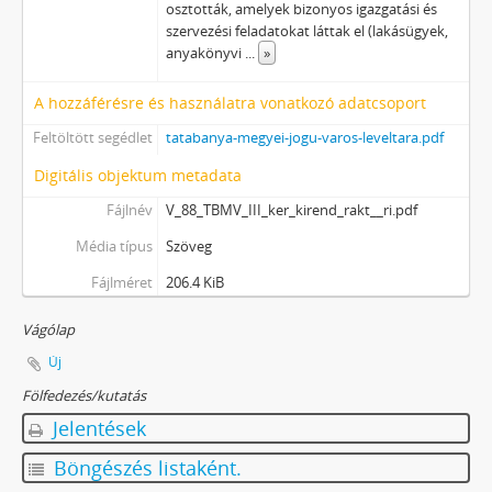
osztották, amelyek bizonyos igazgatási és
szervezési feladatokat láttak el (lakásügyek,
anyakönyvi
...
»
A hozzáférésre és használatra vonatkozó adatcsoport
Feltöltött segédlet
tatabanya-megyei-jogu-varos-leveltara.pdf
Digitális objektum metadata
Fájlnév
V_88_TBMV_III_ker_kirend_rakt__ri.pdf
Média típus
Szöveg
Fájlméret
206.4 KiB
Vágólap
Új
Fölfedezés/kutatás
Jelentések
Böngészés listaként.