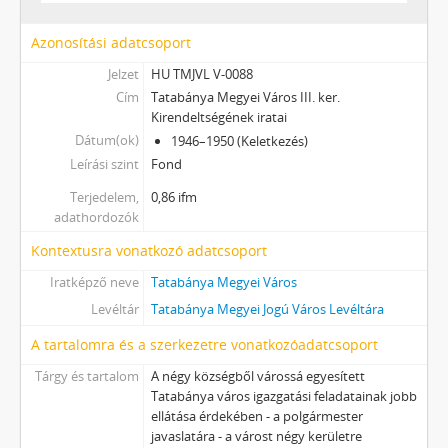
Azonosítási adatcsoport
Jelzet
HU TMJVL V-0088
Cím
Tatabánya Megyei Város III. ker.
Kirendeltségének iratai
Dátum(ok)
1946–1950 (Keletkezés)
Leírási szint
Fond
Terjedelem,
0,86 ifm
adathordozók
Kontextusra vonatkozó adatcsoport
Iratképző neve
Tatabánya Megyei Város
Levéltár
Tatabánya Megyei Jogú Város Levéltára
A tartalomra és a szerkezetre vonatkozóadatcsoport
Tárgy és tartalom
A négy községből várossá egyesített
Tatabánya város igazgatási feladatainak jobb
ellátása érdekében - a polgármester
javaslatára - a várost négy kerületre