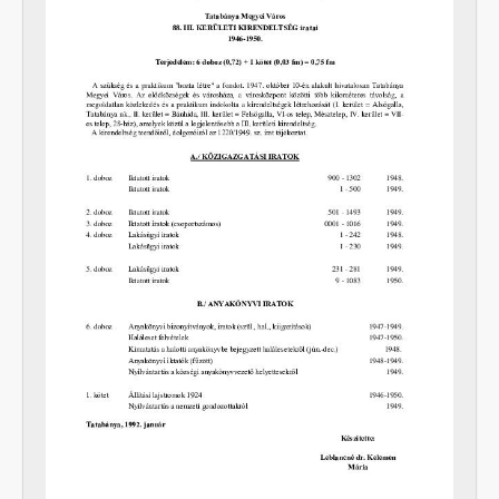
[fondfőcsoport] XXIII - Tanácsok, 1946 - 2002
[fondfőcsoport] XXIV - Az államigazgatás területi szervei, 1899 - 2002
[fondfőcsoport] XXIX - Vállalatok, 1896 - 2004
[fondfőcsoport] XXXIII - Külön intézkedéssel levéltárba utalt iratok, 1895 - 2014
[fondfőcsoport] XXXVII - MJV önkormányzatok, 1990 - 2012