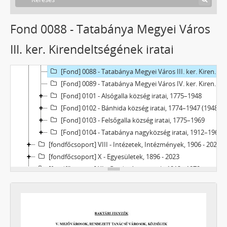
[Fond] 0083 - Tatabánya Megyei Város Községi Bíróságának iratai, 1947–1950 (1952)
[Fond] 0084 - Tatabánya Megyei Város Szociális Titkárának iratai, 1946–1950
Fond 0088 - Tatabánya Megyei Város
[Fond] 0085 - Tatabánya Megyei Város Közmunkaügyi Hivatalának iratai, 1948
III. ker. Kirendeltségének iratai
[Fond] 0086 - Tatabánya Megyei Város Iskolai Nyilvántartó Hivatalának iratai, 1948–1950
[Fond] 0087 - Tatabánya Megyei Város IV. ker. Iskolaigazgatóságának iratai, 1947–1949
[Fond] 0088 - Tatabánya Megyei Város III. ker. Kirendeltségének iratai, 1946–1950
[Fond] 0089 - Tatabánya Megyei Város IV. ker. Kirendeltségének iratai, 1946–1950
[Fond] 0101 - Alsógalla község iratai, 1775–1948
[Fond] 0102 - Bánhida község iratai, 1774–1947 (1948)
[Fond] 0103 - Felsőgalla község iratai, 1775–1969
[Fond] 0104 - Tatabánya nagyközség iratai, 1912–1969
[fondfőcsoport] VIII - Intézetek, Intézmények, 1906 - 2023
[fondfőcsoport] X - Egyesületek, 1896 - 2023
[fondfőcsoport] XI - Gazdasági szervek, 1912 - 1979
[fondfőcsoport] XIII - Családok, 1886 - 2017
[fondfőcsoport] XIV - Személyek, 1895 - 2006
[fondfőcsoport] XV - Gyűjtemények, 1223 - 2024
[fondfőcsoport] XVII - Néphatalmi és különleges feladatokra létrejött bizottságok, 1945 - 1949