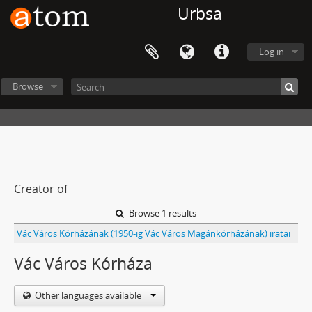
Urbsa
Log in
Browse
Creator of
Browse 1 results
Vác Város Kórházának (1950-ig Vác Város Magánkórházának) iratai
Vác Város Kórháza
Other languages available