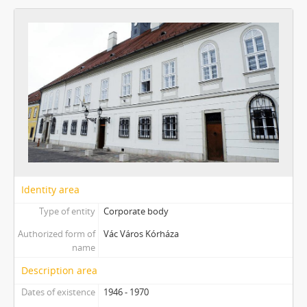
Identity area
Type of entity
Corporate body
Authorized form of
Vác Város Kórháza
name
Description area
Dates of existence
1946 - 1970