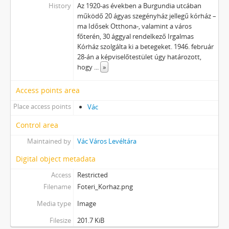
History
Az 1920-as években a Burgundia utcában
működő 20 ágyas szegényház jellegű kórház –
ma Idősek Otthona-, valamint a város
főterén, 30 ággyal rendelkező Irgalmas
Kórház szolgálta ki a betegeket. 1946. február
28-án a képviselőtestület úgy határozott,
hogy
...
»
Access points area
Place access points
Vác
Control area
Maintained by
Vác Város Levéltára
Digital object metadata
Access
Restricted
Filename
Foteri_Korhaz.png
Media type
Image
Filesize
201.7 KiB