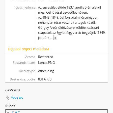
Geschiedenis
Az egyesület előde 1837. április 5-én alakul
meg, Cél-lövészi Egyesület néven.
Az 1848–1849. évi forradalmi őrseregben
néhányan részt vesznek a tagok közül.
Görgey Artúr üldözésére küldött császári
csapatok az Egylet fegyvereit begyűjtik (1849.
január),
...
»
Digitaal object metadata
Access
Restricted
Bestandsnaam
Lohaz.PNG
mediatype
Afbeelding
Bestandsgrootte
831.6 KiB
Clipboard
Voeg toe
Export
EAC