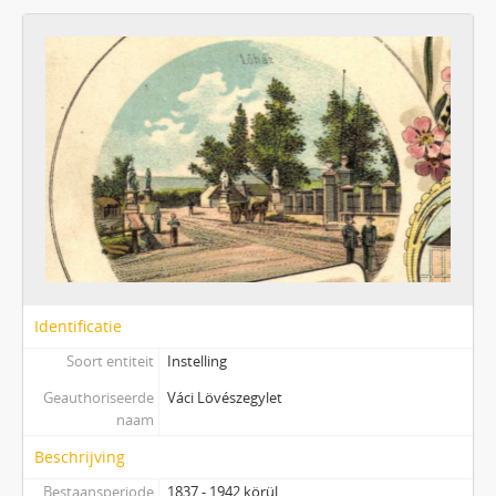
Identificatie
Soort entiteit
Instelling
Geauthoriseerde
Váci Lövészegylet
naam
Beschrijving
Bestaansperiode
1837 - 1942 körül