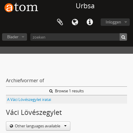
Urbsa
Inloggen
Blader
Archiefvormer of
Browse 1 results
A Váci Lövészegylet iratai
Váci Lövészegylet
Other languages available