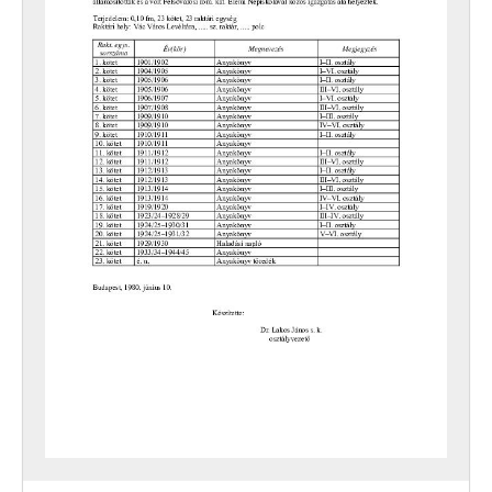
[Fond] 0405 - MTH Váci 233. sz. Iparostanuló Iskolájának iratai, 1949–1953
[Fond] 0406 - MTH Váci 257. sz. Iparostanuló Iskolájának iratai, 1948–1952
[Fond] 0421 - Bartók Béla Zeneiskola, Vác iratai, 1962–2000
[Fond] 0601 - Siketek Váci Általános Iskolájának és Nevelőotthonának (1945-ig Siketnémák Váci Kir. Országos Intézetének) iratai, 1802–1996
[Fond] 0602 - Siketnéma Fiúk Váci (1948-ig H. Nagy Sándor) Állami Foglalkoztató Intézetének iratai, 1920–1967
[Fond] 0603 - Siketnéma Leányok Váci Állami Foglalkoztató Intézetének iratai, 1934–1951
[Fond] 0604 - Simon Antal Általános Iskola, Diákotthon és Gyermekotthon (korábban Siketek Kisegítő Iskolája és Nevelőotthona) iratai, 1963 - 1993
[Fond] 0605 - Általános Iskola és Speciális Szakiskola (1968-ig Állami Gyógypedagógiai Iskola, 1986-ig Kisegítő Iskola, 1991-ig Általános Iskola), Vác iratai, 1961–1993
[Fond] 0651 - A Vác Városi Tanács V. B. Gazdasági-Műszaki Ellátó Szervezetének (GAMESZ) iratai, 1982–2010
[Fond] 0701 - Vác Város Levéltárának iratai, 1981–2006
[Fond] 0702 - A Katona Lajos Városi Könyvtár iratai, 1952–2008
[Fond] 0703 - Váci Értéktár - Közérdekű Muzeális Gyűjtemény, 2009–2011
[Fond] 0731 - Madách Imre Művelődési Központ iratai, 1967-1999
[Fond] 0741 - Hajós Alfréd Ifjúsági Centrum (1958-ig Váci Úttörő Technikai Állomás, 1989-ig Hajós Alfréd Úttörőház) iratai, 1956–1990
[Fond] 0751 - A Vác Városi Tanács V. B. Családi és Társadalmi Eseményeket Rendező Intézet iratai, 1960–1994
[Fond] 0801 - Vác Város Kórházának (1950-ig Vác Város Magánkórházának) iratai, 1911–1953
[Fond] 0802 - Vác Város Önkormányzata Egészségügyi Alapellátásának iratai, 1991–1997
[Fond] 0811 - Vác Városi Tanács V. B. Egyesített Szociális Intézmény (1978-ig Vác Városi Tanács V. B. I. sz. Szociális Otthon, 1984-ig Vác Városi Tanács V. B. I. sz. Szociális Otthon és Városi Gondozási Központ) iratai, 1948–1990