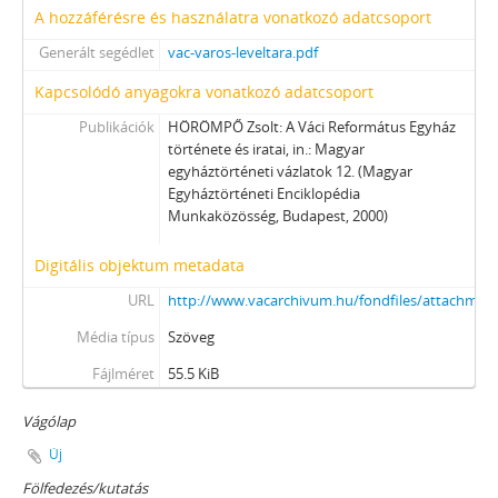
A hozzáférésre és használatra vonatkozó adatcsoport
Generált segédlet
vac-varos-leveltara.pdf
Kapcsolódó anyagokra vonatkozó adatcsoport
Publikációk
HÖRÖMPŐ Zsolt: A Váci Református Egyház
története és iratai, in.: Magyar
egyháztörténeti vázlatok 12. (Magyar
Egyháztörténeti Enciklopédia
Munkaközösség, Budapest, 2000)
Digitális objektum metadata
URL
http://www.vacarchivum.hu/fondfiles/attachmen
Média típus
Szöveg
Fájlméret
55.5 KiB
Vágólap
Új
Fölfedezés/kutatás