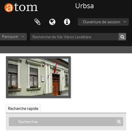
Urbsa
Ouverture de session
Parcourir
Vác Város Levéltára, 1612 - 2016
V - MEZŐVÁROSOK, RENDEZETT TANÁCSÚ VÁROSOK, KÖZSÉGEK, 1612–1952
VIII - TANINTÉZETEK, INTÉZMÉNYEK, 1773–2006
[Fonds] 0051 - Kegyes Tanítórend Váci Gimnáziumának iratai, 1773–1948
[Fonds] 0052 - Váci Madách Imre (1951-ig Váci Állami, 1989-ig Sztáron Sándor) Gimnázium iratai, 1945 - 1974
[Fonds] 0061 - Váci Karolina R. K. Kereskedelmi Leány Középiskola (1941-ig Váci R. K. Négyévfolyamú Női Felső Kereskedelmi Iskola) iratai, 1937–1948
[Fonds] 0062 - Kereskedelmi Szakközépiskola, Kereskedelmi és Vendéglátóipari Szakmunkásképző Iskola (1965-ig Pest Megyei Tanács V. B. 2. sz. Kereskedelmi Tanulóiskolája, 1987-ig Vendéglátóipari Szakmunkásképző Iskola) Vác iratai, 1955–1994
[Fonds] 0063 - I. Géza Király Közgazdasági Szakközépiskola (1948-tól Közgazd. Gimn., 1952-től Közgazd. Középisk., 1954-től Áll. Közgazd. Techn., 1964-től Közgazd. Szakisk., Gép- és Gyorsíróisk., 1987-től Friss István Közgazd. Szki.) és Karacs Teréz Kollégium, Vác ir., 1948 –2004
Recherche rapide
[Fonds] 0064 - Táncsics Mihály Mezőgazdasági Szakközépiskola és Szakmunkásképző Intézet, Gyakorló Iskola (1976-ig Táncsics Mihály Mezőgazdasági Technikum és Szakközépiskola), Vác iratai, 1967-1981
[Fonds] 0065 - Boronkay György Műszaki Középiskola, Gimnázium és Kollégium, Vác iratai, 1948–1990
[Fonds] 0101 - Váci Szent István R. K. Polgári Fiúiskola iratai, 1911–1949