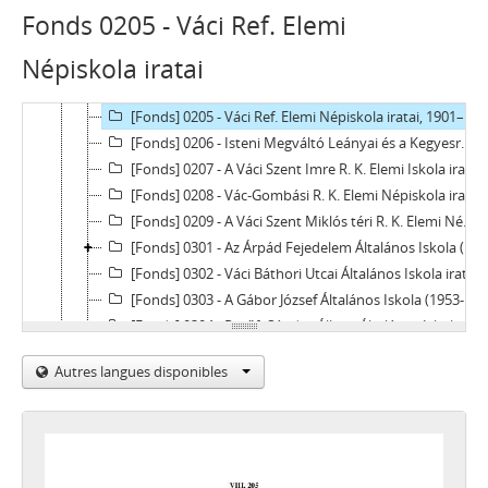
[Fonds] 0201 - Váci Nyilvános Főelemi Tanoda iratai, 1862–1869
Fonds 0205 - Váci Ref. Elemi
[Fonds] 0202 - Vác-Alsóvárosi R. K. Elemi Népiskola iratai, 1898–1946
Népiskola iratai
[Fonds] 0203 - Váci Ev. Elemi Népiskola iratai, 1937–1948
[Fonds] 0204 - Váci Felsővárosi R. K. Elemi Népiskola iratai (1920-1921-ben a Szent Miklós Téri Elemi Iskola és a Vác-Alsóvárosi R. K. Elemi Iskola tanulóinak nyilvántartása is!), 1895–1938
[Fonds] 0205 - Váci Ref. Elemi Népiskola iratai, 1901–1945
[Fonds] 0206 - Isteni Megváltó Leányai és a Kegyesrendiek Vezetése Alatt Álló Kalazanci Szent József Általános Iskola (1946-ig Isteni Megváltó Leányai R. K. Magyar-német Magán Elemi Iskola) iratai, 1934–1948
[Fonds] 0207 - A Váci Szent Imre R. K. Elemi Iskola iratai, 1939–1948
[Fonds] 0208 - Vác-Gombási R. K. Elemi Népiskola iratai, 1930–1941
[Fonds] 0209 - A Váci Szent Miklós téri R. K. Elemi Népiskola iratai, 1920–1923
[Fonds] 0301 - Az Árpád Fejedelem Általános Iskola (1969-ig Váci Köztársaság Úti Állami Általános Iskola, 1973-ig Váci Árpád Úti Általános Iskola, 1989-ig Árpád Úti Általános Iskola) iratai, 1948–1995
[Fonds] 0302 - Váci Báthori Utcai Általános Iskola iratai, 1948 - 1970
[Fonds] 0303 - A Gábor József Általános Iskola (1953-ig Váci Állami Általános Fiúiskola, 1965-ig Ilona Utcai Általános Iskola, 1975-ig Gábor József Utcai Általános Iskola) iratai, 1946–1980
[Fonds] 0304 - Petőfi Sándor Állami Általános Iskola (1930-ig Vác-Deákvári Állami Általános Iskola, 1948-ig Deákvári Állami Általános Iskola), Vác iratai, 1922–1956
[Fonds] 0305 - Vác-Gombási Állami Általános Iskola, 1948–1951
Autres langues disponibles
[Fonds] 0306 - Hámán Kató Általános Iskola iratai, 1948–1990
[Fonds] 0401 - Váci Községi Iparostanonc Iskola iratai, 1931–1948
[Fonds] 0402 - Váci Állami Fiú és Leány Iparostanuló Iskola iratai, 1948–1950
[Fonds] 0403 - Váci Állami Bőripari Iskola (1942-ig M. Kir. Állami Gyermekvédelem Váci Bőripari Iskolája, 1944-ig Hadiárvák M. Kir. Állami Váci Bőripariskolájának) iratai, 1936-1950
[Fonds] 0404 - MTH Váci 204. sz. Ipari Tanulóintézetének (1948/49-ben Váci Állami Öntőipari Iskola, 1949/50-ben Kilián György Állami Öntőipariskola, 1950/51-ben MTH 15. sz. Tanműhely, 1951/52-ben MTH 3. sz. Ipari Tanulóintézet) iratai, 1945–1974