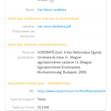
Dépôt
Vác Város Levéltára
Zone des conditions d'accès et d'utilisation
Générer
vac-varos-leveltara.pdf
l'instrument de
recherche
Zone des sources complémentaires
Note de
HÖRÖMPŐ Zsolt: A Váci Református Egyház
publication
története és iratai, in.: Magyar
egyháztörténeti vázlatok 12. (Magyar
Egyháztörténeti Enciklopédia
Munkaközösség, Budapest, 2000)
Document numérique - métadonnées
URL
http://www.vacarchivum.hu/fondfiles/attachmen
Type de support
Texte
Taille du fichier
55.5 KiB