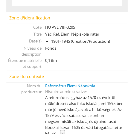
[Fonds] 0851 - Vác városi területi bölcsődék iratainak levéltári gyűjteménye, 1964–2003
[Fonds] 0901 - Vác Városi Tanács V. B. Családsegítő Központ iratai, 1973–1991
[Fonds] 0951 - Vác Város Sportcsarnokának iratai, 1996–2002
Zone d'identification
[Fonds] 0952 - Vác Város Sportintézményeinek iratai, 1994–2010
Cote
HU VVL VIII-0205
[Fonds] 3651 - Napközi otthonos óvodák iratainak levéltári gyűjteménye, 1972–1995
Titre
Váci Ref. Elemi Népiskola iratai
IX - TESTÜLETEK, 1705–1970
Date(s)
1901–1945 (Création/Production)
X - EGYESÜLETEK, (TÖMEG)SZERVEZETEK, PÁRTOK, 1821–2002
Niveau de
Fonds
XI - GAZDASÁGI SZERVEK, 1876–1956
description
XII - EGYHÁZI SZERVEZETEK, INTÉZMÉNYEK, 1764 –1950
Étendue matérielle
0,1 ifm
XIII - CSALÁDOK, 1821–2007
et support
XIV - SZEMÉLYEK, 1800–2016
Zone du contexte
XV - GYŰJTEMÉNYEK, 1074–2016
Nom du
Református Elemi Népiskola
XVI - A NÉPKÖZTÁRSASÁG ÉS A TANÁCSKÖZTÁRSASÁG FORRADALMI SZERVEI, 1919
Histoire administrative
producteur
XVII - NÉPHATALMI ÉS KÜLÖNLEGES FELADATOKRA LÉTREJÖTT BIZOTTSÁGOK, 1945–1990
A református egyház az 1570-es évektől
XXIII - TANÁCSOK, 1945–1990
működtetett alsó fokú iskolát, ami 1595-ben
XXIV - AZ ÁLLAMIGAZGATÁS TERÜLETI SZERVEI, 1952–1991
már jó nevű iskolája volt a hitközségnek. Az
1579-es váci csata során azonban
XXIX - GAZDASÁGI SZERVEK, 1946–2010
megsemmisült az iskola, és újraindítását
XXX - SZÖVETKEZETEK, 1949–2015
Bocskai István 1605-ös váci látogatása tette
XXXVII - MEGYEI JOGÚ VÁROSI, VÁROSI ÉS KÖZSÉGI ÖNKORMÁNYZATOK, 1989–2014
lehető
...
»