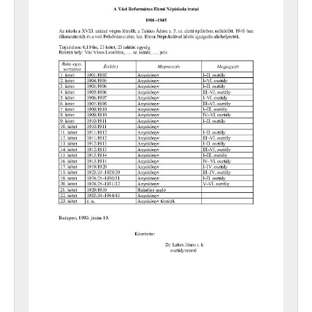
[Fonds] 0405 - MTH Váci 233. sz. Iparostanuló Iskolájának iratai, 1949–1953
[Fonds] 0406 - MTH Váci 257. sz. Iparostanuló Iskolájának iratai, 1948–1952
[Fonds] 0421 - Bartók Béla Zeneiskola, Vác iratai, 1962–2000
[Fonds] 0601 - Siketek Váci Általános Iskolájának és Nevelőotthonának (1945-ig Siketnémák Váci Kir. Országos Intézetének) iratai, 1802–1996
[Fonds] 0602 - Siketnéma Fiúk Váci (1948-ig H. Nagy Sándor) Állami Foglalkoztató Intézetének iratai, 1920–1967
[Fonds] 0603 - Siketnéma Leányok Váci Állami Foglalkoztató Intézetének iratai, 1934–1951
[Fonds] 0604 - Simon Antal Általános Iskola, Diákotthon és Gyermekotthon (korábban Siketek Kisegítő Iskolája és Nevelőotthona) iratai, 1963 - 1993
[Fonds] 0605 - Általános Iskola és Speciális Szakiskola (1968-ig Állami Gyógypedagógiai Iskola, 1986-ig Kisegítő Iskola, 1991-ig Általános Iskola), Vác iratai, 1961–1993
[Fonds] 0651 - A Vác Városi Tanács V. B. Gazdasági-Műszaki Ellátó Szervezetének (GAMESZ) iratai, 1982–2010
[Fonds] 0701 - Vác Város Levéltárának iratai, 1981–2006
[Fonds] 0702 - A Katona Lajos Városi Könyvtár iratai, 1952–2008
[Fonds] 0703 - Váci Értéktár - Közérdekű Muzeális Gyűjtemény, 2009–2011
[Fonds] 0731 - Madách Imre Művelődési Központ iratai, 1967-1999
[Fonds] 0741 - Hajós Alfréd Ifjúsági Centrum (1958-ig Váci Úttörő Technikai Állomás, 1989-ig Hajós Alfréd Úttörőház) iratai, 1956–1990
[Fonds] 0751 - A Vác Városi Tanács V. B. Családi és Társadalmi Eseményeket Rendező Intézet iratai, 1960–1994
[Fonds] 0801 - Vác Város Kórházának (1950-ig Vác Város Magánkórházának) iratai, 1911–1953
[Fonds] 0802 - Vác Város Önkormányzata Egészségügyi Alapellátásának iratai, 1991–1997
[Fonds] 0811 - Vác Városi Tanács V. B. Egyesített Szociális Intézmény (1978-ig Vác Városi Tanács V. B. I. sz. Szociális Otthon, 1984-ig Vác Városi Tanács V. B. I. sz. Szociális Otthon és Városi Gondozási Központ) iratai, 1948–1990