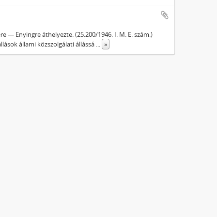
e — Enyingre áthelyezte. (25.200/1946. I. M. E. szám.)
lások állami közszolgálati állássá
...
»