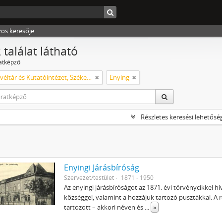
zös keresője
 találat látható
ratképző
Városi Levéltár és Kutatóintézet, Székesfehérvár
Enying
Részletes keresési lehetősé
Enyingi Járásbíróság
Szervezet/testület
1871 - 1950
Az enyingi járásbíróságot az 1871. évi törvénycikkel h
községgel, valamint a hozzájuk tartozó pusztákkal. A r
tartozott – akkori néven és
...
»