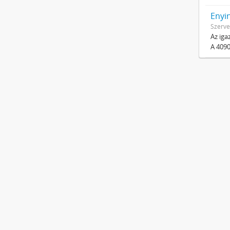
Enyi
Szerve
Az iga
A 4090