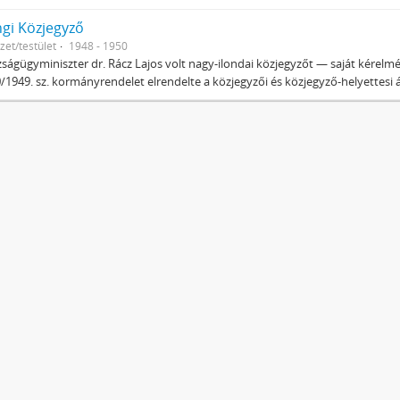
ngi Közjegyző
zet/testület
1948 - 1950
zságügyminiszter dr. Rácz Lajos volt nagy-ilondai közjegyzőt — saját kérelmér
/1949. sz. kormányrendelet elrendelte a közjegyzői és közjegyző-helyettesi ál