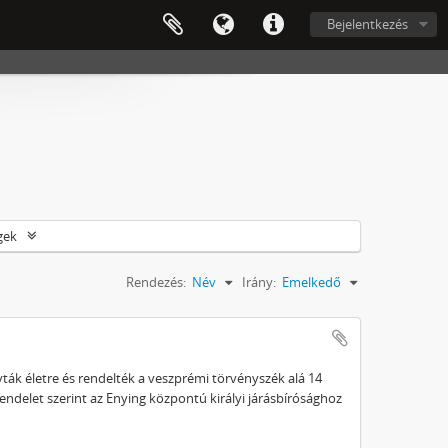
Bejelentkezés
gek
Rendezés:
Név
Irány:
Emelkedő
ívták életre és rendelték a veszprémi törvényszék alá 14
endelet szerint az Enying központú királyi járásbírósághoz