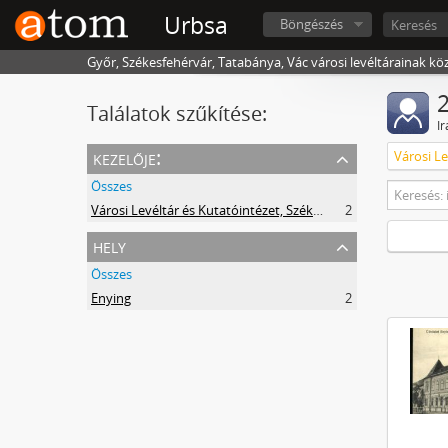
Urbsa
Böngészés
Győr, Székesfehérvár, Tatabánya, Vác városi levéltárainak kö
2
Találatok szűkítése:
I
kezelője:
Összes
Városi Levéltár és Kutatóintézet, Székesfehérvár
2
hely
Összes
Enying
2