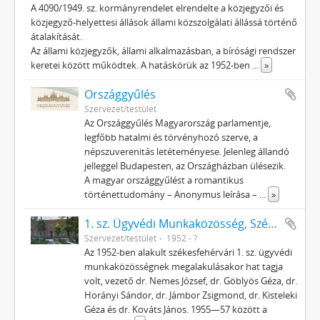
A 4090/1949. sz. kormányrendelet elrendelte a közjegyzői és
közjegyző-helyettesi állások állami közszolgálati állássá történő
átalakítását.
Az állami közjegyzők, állami alkalmazásban, a bírósági rendszer
keretei között működtek. A hatáskörük az 1952-ben
...
»
Országgyűlés
Szervezet/testület
Az Országgyűlés Magyarország parlamentje,
legfőbb hatalmi és törvényhozó szerve, a
népszuverenitás letéteményese. Jelenleg állandó
jelleggel Budapesten, az Országházban ülésezik.
A magyar országgyűlést a romantikus
történettudomány – Anonymus leírása –
...
»
1. sz. Ügyvédi Munkaközösség, Székesfehérvár
Szervezet/testület
1952 - ?
Az 1952-ben alakult székesfehérvári 1. sz. ügyvédi
munkaközösségnek megalakulásakor hat tagja
volt, vezető dr. Nemes József, dr. Göblyös Géza, dr.
Horányi Sándor, dr. Jámbor Zsigmond, dr. Kisteleki
Géza és dr. Kováts János. 1955—57 között a