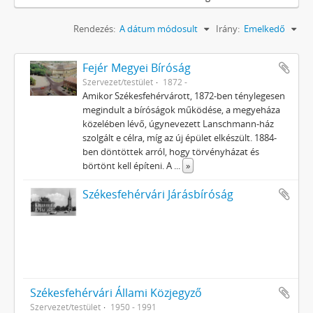
Rendezés:
A dátum módosult
Irány:
Emelkedő
Fejér Megyei Bíróság
Szervezet/testület
1872 -
Amikor Székesfehérvárott, 1872-ben ténylegesen
megindult a bíróságok működése, a megyeháza
közelében lévő, úgynevezett Lanschmann-ház
szolgált e célra, míg az új épület elkészült. 1884-
ben döntöttek arról, hogy törvényházat és
börtönt kell építeni. A
...
»
Székesfehérvári Járásbíróság
Székesfehérvári Állami Közjegyző
Szervezet/testület
1950 - 1991