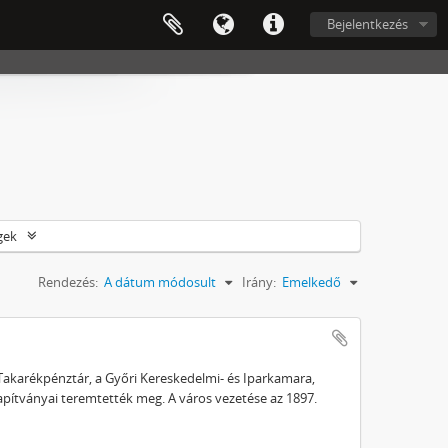
Bejelentkezés
gek
Rendezés:
A dátum módosult
Irány:
Emelkedő
ő Takarékpénztár, a Győri Kereskedelmi- és Iparkamara,
pítványai teremtették meg. A város vezetése az 1897.