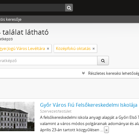
zös keresője
 találat látható
ratképző
yei Jogú Város Levéltára
Középfokú oktatás
Részletes keresési lehetősé
Győr Város Fiú Felsőkereskedelmi Iskolája
Szervezet/testület
A felsőkereskedelmi iskola anyagi alapját a Győri Els
valamint a város módos polgárainak adományai és ala
április 23-án tartott közgyűlésen
...
»