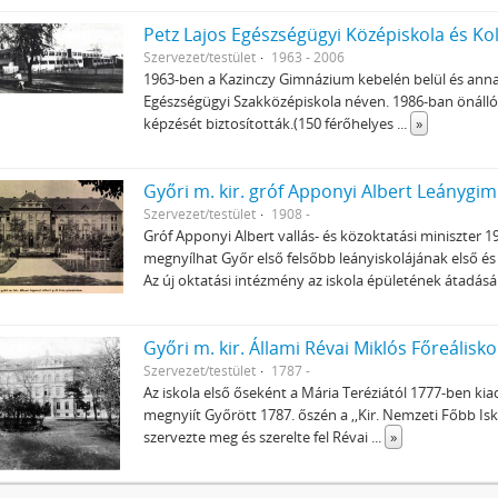
Petz Lajos Egészségügyi Középiskola és Ko
Szervezet/testület
1963 - 2006
1963-ben a Kazinczy Gimnázium kebelén belül és anna
Egészségügyi Szakközépiskola néven. 1986-ban önálló
képzését biztosították.(150 férőhelyes
...
»
Győri m. kir. gróf Apponyi Albert Leánygi
Szervezet/testület
1908 -
Gróf Apponyi Albert vallás- és közoktatási miniszter 1
megnyílhat Győr első felsőbb leányiskolájának első és
Az új oktatási intézmény az iskola épületének átadásá
Győri m. kir. Állami Révai Miklós Főreálisko
Szervezet/testület
1787 -
Az iskola első őseként a Mária Teréziától 1777-ben kia
megnyiít Győrött 1787. őszén a ,,Kir. Nemzeti Főbb Isko
szervezte meg és szerelte fel Révai
...
»