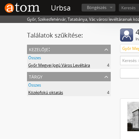
Urbsa
Böngészés
Győr, Székesfehérvár, Tatabánya, Vác városi levéltárainak kö
4
Találatok szűkítése:
I
kezelője:
Győr Meg
Összes
Győr Megyei Jogú Város Levéltára
4
tárgy
Összes
Középfokú oktatás
4