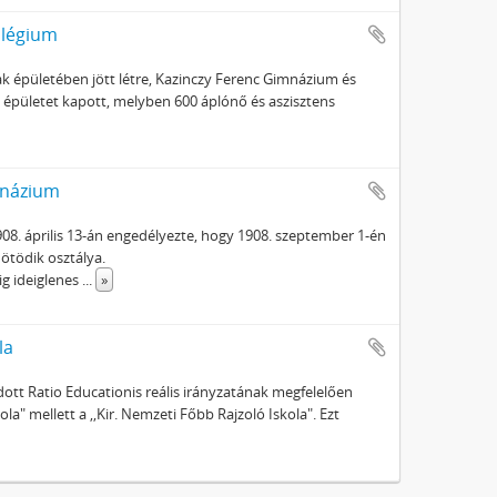
llégium
k épületében jött létre, Kazinczy Ferenc Gimnázium és
 épületet kapott, melyben 600 áplónő és aszisztens
mnázium
908. április 13-án engedélyezte, hogy 1908. szeptember 1-én
 ötödik osztálya.
ig ideiglenes
...
»
la
dott Ratio Educationis reális irányzatának megfelelően
la" mellett a ,,Kir. Nemzeti Főbb Rajzoló Iskola". Ezt