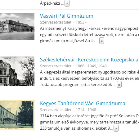
Árpád-házi
...
»
Vasvári Pál Gimnázium
Szervezet/testület
1853 -
Az intézményt Királyhegyi Farkas Ferenc nagyprépost a
egy bölcsészeti főiskola létrehozása volt, de miután a c
gimnázium (a mai József Attila
...
»
Szervezet/testület
1868 - 1949, 1949 -
A kiegyezés által megteremtett nyugodtabb politikai
indult, s ez kedvezően befolyásolta az 1700-as évek e
Tudatosabb program lett a kereskedők
...
»
Kegyes Tanítórend Váci Gimnáziuma
Szervezet/testület
1714 - 1948
1714-ben alapítja az intézet jogelődjét gróf Kolloni
gimnázium első évkönyve, mely tartalmazza a tanulók 
233 tanulója van az iskolának, akiket 9
...
»