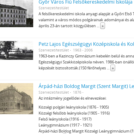
Győr Város Fiú Felsőkereskedelmi Iskolája
Szervezet/testület
A felsőkereskedelmi iskola anyagi alapját a Győri Els
valamint a város módos polgárainak adományai és ala
április 23-án tartott közgyűlésen
...
»
Petz Lajos Egészségügyi Középiskola és Ko
Szervezet/testület
1963 - 2006
1963-ben a Kazinczy Gimnázium kebelén belül és anna
Egészségügyi Szakközépiskola néven. 1986-ban önálló
képzését biztosították.(150 férőhelyes
...
»
Árpád-házi Boldog Margit (Szent Margit) 
Szervezet/testület
1876 -
Az intézmény jogelődei és elnevezései:
Községi polgári leányiskola (1876 - 1905)
Községi felsőbb leányiskola (1905 - 1916)
Felső leányiskola (1916 - 1917)
Leánygimnázium (1917 - 1921)
Árpád-házi Boldog Margit Községi Leánygimnázium (19