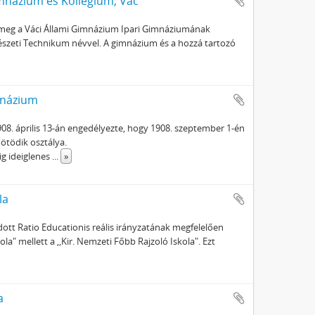
mnázium és Kollégium, Vác
t meg a Váci Állami Gimnázium Ipari Gimnáziumának
észeti Technikum névvel. A gimnázium és a hozzá tartozó
mnázium
908. április 13-án engedélyezte, hogy 1908. szeptember 1-én
 ötödik osztálya.
ig ideiglenes
...
»
la
dott Ratio Educationis reális irányzatának megfelelően
la" mellett a ,,Kir. Nemzeti Főbb Rajzoló Iskola". Ezt
a