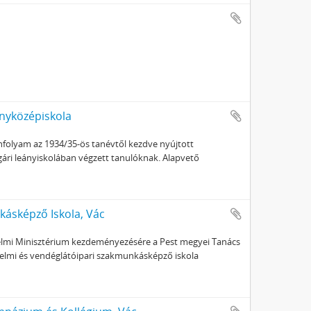
ányközépiskola
anfolyam az 1934/35-ös tanévtől kezdve nyújtott
gári leányiskolában végzett tanulóknak. Alapvető
ásképző Iskola, Vác
edelmi Minisztérium kezdeményezésére a Pest megyei Tanács
elmi és vendéglátóipari szakmunkásképző iskola