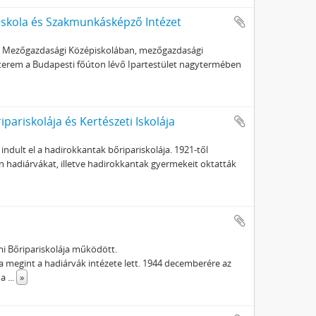
iskola és Szakmunkásképző Intézet
 a Mezőgazdasági Középiskolában, mezőgazdasági
nterem a Budapesti főúton lévő Ipartestület nagytermében
ariskolája és Kertészeti Iskolája
dult el a hadirokkantak bőripariskolája. 1921-től
en hadiárvákat, illetve hadirokkantak gyermekeit oktatták
ami Bőripariskolája működött.
ola megint a hadiárvák intézete lett. 1944 decemberére az
 a
...
»