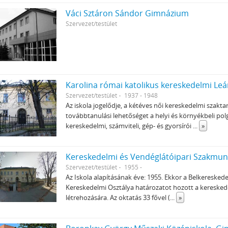
Váci Sztáron Sándor Gimnázium
Szervezet/testület
Karolina római katolikus kereskedelmi Le
Szervezet/testület
1937 - 1948
Az iskola jogelődje, a kétéves női kereskedelmi szakt
továbbtanulási lehetőséget a helyi és környékbeli pol
kereskedelmi, számviteli, gép- és gyorsírói
...
»
Kereskedelmi és Vendéglátóipari Szakmunk
Szervezet/testület
1955 -
Az Iskola alapításának éve: 1955. Ekkor a Belkeresk
Kereskedelmi Osztálya határozatot hozott a keresked
létrehozására. Az oktatás 33 fővel (
...
»