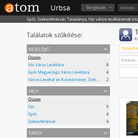
Urbsa
Böngészés
Győr, Székesfehérvár, Tatabánya, Vác városi levéltárainak kö
1
Találatok szűkítése:
I
kezelője:
Középfok
Összes
Vác Város Levéltára
8
Győr Megyei Jogú Város Levéltára
4
Városi Levéltár és Kutatóintézet, Székesfehérvár
2
hely
Összes
Vác
9
Győr
4
Székesfehérvár
4
tárgy