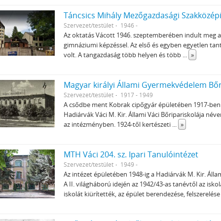
Táncsics Mihály Mezőgazdasági Szakközép
Szervezet/testület
1946 -
Az oktatás Vácott 1946. szeptemberében indult meg
gimnáziumi képzéssel. Az első és egyben egyetlen ta
volt. A tangazdaság több helyen és több
...
»
Magyar királyi Állami Gyermekvédelem Bőrip
Szervezet/testület
1917 - 1949
A csődbe ment Kobrak cipőgyár épületében 1917-ben in
Hadiárvák Váci M. Kir. Állami Váci Bőripariskolája név
az intézményben. 1924-től kertészeti
...
»
MTH Váci 204. sz. Ipari Tanulóintézet
Szervezet/testület
1949 -
Az intézet épületében 1948-ig a Hadiárvák M. Kir. Áll
A II. világháború idején az 1942/43-as tanévtől az isk
iskolát kiürítették, az épület berendezése, felszerelése