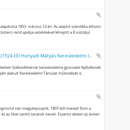
lapította 1853. március 12-én. Az alapító szándéka először
iszterci rend apátja vezetésével létrejött a 8 osztályú
Székesfehérvári Kereskedelmi Középiskola (1924-től Hunyadi Mátyás Kereskedelmi Iskola)
 életben Székesfehérvár kereskedelme gyorsabb fejlődésnek
lején alakult Kereskedelmi Társulat működését is.
ts Zsigmond váci megyéspüspök. 1807-ből maradt fönn a
és az őket tanító tanárok neveit. Eszerint ebben az évben