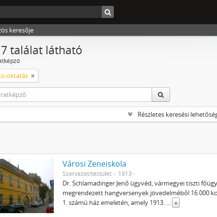
zös keresője
7 találat látható
ratképző
ú oktatás
Részletes keresési lehetősé
Városi Zeneiskola
Szervezet/testület
1913 -
Dr. Schlamadinger Jenő ügyvéd, vármegyei tiszti főü
megrendezett hangversenyek jövedelméből 16 000 koron
1. számú ház emeletén, amely 1913.
...
»