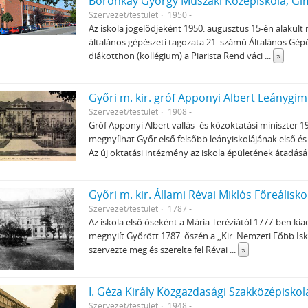
Boronkay György Műszaki Középiskola, Gi
Szervezet/testület
1950 -
Az iskola jogelődjeként 1950. augusztus 15-én alakul
általános gépészeti tagozata 21. számú Általános Gép
diákotthon (kollégium) a Piarista Rend váci
...
»
Győri m. kir. gróf Apponyi Albert Leánygi
Szervezet/testület
1908 -
Gróf Apponyi Albert vallás- és közoktatási miniszter 1
megnyílhat Győr első felsőbb leányiskolájának első és
Az új oktatási intézmény az iskola épületének átadásá
Győri m. kir. Állami Révai Miklós Főreálisko
Szervezet/testület
1787 -
Az iskola első őseként a Mária Teréziától 1777-ben kia
megnyiít Győrött 1787. őszén a ,,Kir. Nemzeti Főbb Isko
szervezte meg és szerelte fel Révai
...
»
I. Géza Király Közgazdasági Szakközépiskol
Szervezet/testület
1948 -