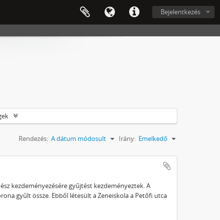
Bejelentkezés
gek
Rendezés:
A dátum módosult
Irány:
Emelkedő
gyész kezdeményezésére gyűjtést kezdeményeztek. A
a gyűlt össze. Ebből létesült a Zeneiskola a Petőfi utca