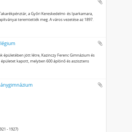
ő Takarékpénztár, a Győri Kereskedelmi- és Iparkamara,
pítványai teremtették meg. A város vezetése az 1897.
llégium
k épületében jött létre, Kazinczy Ferenc Gimnázium és
 épületet kapott, melyben 600 áplónő és aszisztens
Leánygimnázium
21 - 1927)