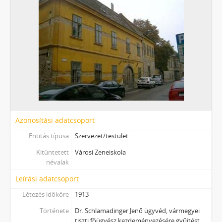
Azonosítási adatcsoport
Entitás típusa
Szervezet/testület
Kitüntetett
Városi Zeneiskola
névalak
Leírási adatcsoport
Létezés időköre
1913 -
Története
Dr. Schlamadinger Jenő ügyvéd, vármegyei
tiszti főügyész kezdeményezésére gyűjtést