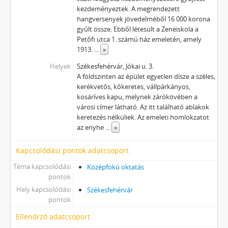
kezdeményeztek. A megrendezett
hangversenyek jövedelméből 16 000 korona
gyűlt össze. Ebből létesült a Zeneiskola a
Petőfi utca 1. számú ház emeletén, amely
1913.
...
»
Helyek
Székesfehérvár, Jókai u. 3.
A földszinten az épület egyetlen dísze a széles,
kerékvetős, kőkeretes, vállpárkányos,
kosáríves kapu, melynek zárókövében a
városi címer látható. Az itt található ablakok
keretezés nélküliek. Az emeleti homlokzatot
az enyhe
...
»
Kapcsolódási pontok adatcsoport
Téma kapcsolódási
Középfokú oktatás
pontok
Hely kapcsolódási
Székesfehérvár
pontok
Ellenőrző adatcsoport