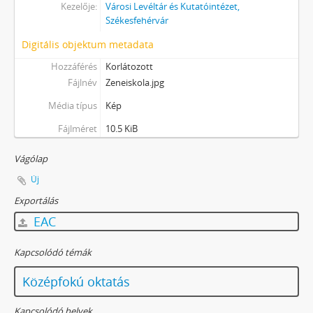
Kezelője:
Városi Levéltár és Kutatóintézet,
Székesfehérvár
Digitális objektum metadata
Hozzáférés
Korlátozott
Fájlnév
Zeneiskola.jpg
Média típus
Kép
Fájlméret
10.5 KiB
Vágólap
Új
Exportálás
EAC
Kapcsolódó témák
Középfokú oktatás
Kapcsolódó helyek