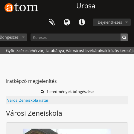
Urbsa
Bejelentkezés
Böngészés
Győr, Székesfehérvár, Tatabánya, Vác városi levéltárainak közös keresőj
Iratképző megjelenítés
1 eredmények böngészése
Városi Zeneiskola iratai
Városi Zeneiskola