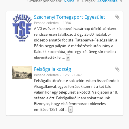
Ordenar por ordem:
Nome
Direção:
Ascendente
Széchenyi Tömegsport Egyesület
Pessoa coletiva
1984 -
A ’70-es évek közepétől vasárnap délelőttönként
rendszeresen találkozott úgy 25-30 fiatalabb-
idősebb amatőr focista. Tatabánya-Felsőgallán, a
Bódis-hegyi pályán. A mérkőzések után irány a
Kakukk kocsmába, ahol egy-két üveg sör mellett
elevenítették fel
...
»
Felsőgalla község
Pessoa coletiva
1251 - 1947
Felsőgalla története sok tekintetben összefonódik
Alsógalláéval, egyes források szerint a két falu
valamikor egy települést alkotott. Valójában a 18.
század előtti Felsőgalláról nem sokat tudunk.
Bizonyos, hogy első fennmaradt okleveles
említése 1251-ből
...
»