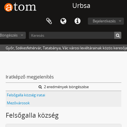
Urbsa
Bejelentkezés
Böngészés
Győr, Székesfehérvár, Tatabánya, Vác városi levéltárainak közös keresőj
Iratképző megjelenítés
2 eredmények böngészése
Felsőgalla község iratai
Mezővárosok
Felsőgalla község