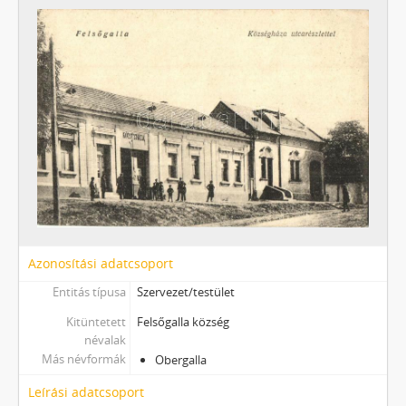
Azonosítási adatcsoport
Entitás típusa
Szervezet/testület
Kitüntetett
Felsőgalla község
névalak
Más névformák
Obergalla
Leírási adatcsoport