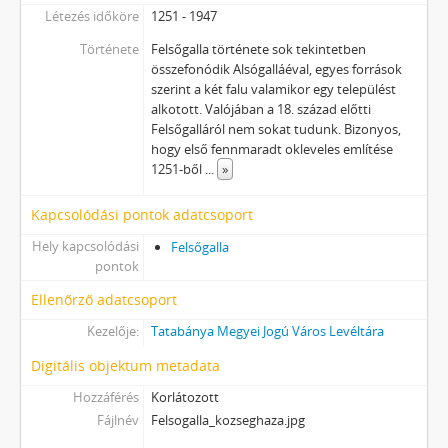
Létezés időköre
1251 - 1947
Története
Felsőgalla története sok tekintetben
összefonódik Alsógalláéval, egyes források
szerint a két falu valamikor egy települést
alkotott. Valójában a 18. század előtti
Felsőgalláról nem sokat tudunk. Bizonyos,
hogy első fennmaradt okleveles említése
1251-ből
...
»
Kapcsolódási pontok adatcsoport
Hely kapcsolódási
Felsőgalla
pontok
Ellenőrző adatcsoport
Kezelője:
Tatabánya Megyei Jogú Város Levéltára
Digitális objektum metadata
Hozzáférés
Korlátozott
Fájlnév
Felsogalla_kozseghaza.jpg