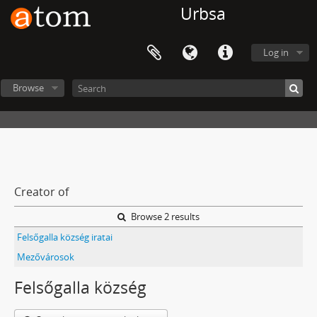
Urbsa
Log in
Browse
Creator of
Browse 2 results
Felsőgalla község iratai
Mezővárosok
Felsőgalla község