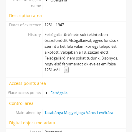
Obergalla
name
Description area
Dates of existence
1251 - 1947
History
Felsőgalla története sok tekintetben
összefonódik Alsógalláéval, egyes források
szerint a két falu valamikor egy települést
alkotott. Valójában a 18. század előtti
Felsőgalláról nem sokat tudunk. Bizonyos,
hogy első fennmaradt okleveles említése
1251-ből
...
»
Access points area
Place access points
Felsőgalla
Control area
Maintained by
Tatabánya Megyei Jogú Város Levéltára
Digital object metadata