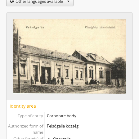
Other languages available
Identity area
Type of entity
Corporate body
Authorized form of
Felsőgalla község
name
Other form(s) of